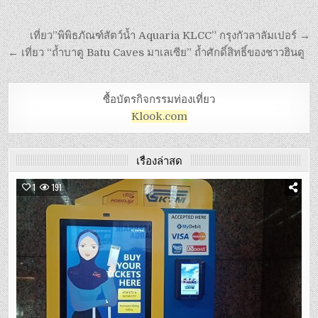
เที่ยว”พิพิธภัณฑ์สัตว์น้ำ Aquaria KLCC” กรุงกัวลาลัมเปอร์ →
← เที่ยว “ถ้ำบาตู Batu Caves มาเลเซีย” ถ้ำศักดิ์สิทธิ์ของชาวฮินดู
ซื้อบัตรกิจกรรมท่องเที่ยว
Klook.com
เรื่องล่าสุด
1
191