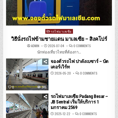
Posted
รถไฟมาเลเซีย
in
วิธีนั่งรถไฟข้ามชายแดน มาเลเซีย – สิงคโปร์
ON
ADMIN
2026-07-04
0 COMMENTS
วิธี
นั่ง
นักท่องเที่ยวไทยที่ต้องกา...
รถไฟ
ข้าม
จองตั๋วรถไฟ ปาดังเบซาร์ – บัต
ชายแดน
มาเลเซีย
เตอร์เวิร์ท
–
สิงคโปร์
ON
2026-05-20
0 COMMENTS
จอง
ตั๋ว
รถไฟ
ปา
0
385
ดัง
เบ
ซาร์
รถไฟมาเลเซีย Padang Besar –
–
JB Sentral เริ่มให้บริการ 1
บัต
เต
มกราคม 2569
อร์เวิร์ท
ON
2025-12-22
0 COMMENTS
รถไฟ