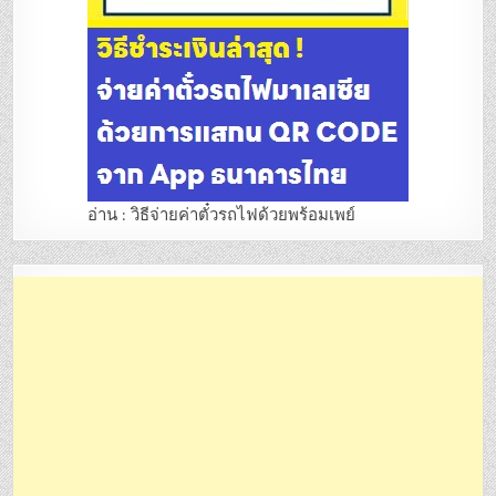
อ่าน : วิธีจ่ายค่าตั๋วรถไฟด้วยพร้อมเพย์