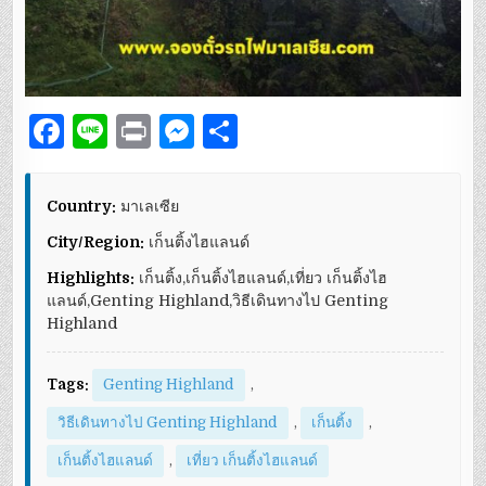
F
Li
P
M
S
a
n
ri
es
h
c
e
n
se
ar
Country:
มาเลเซีย
e
t
n
e
City/Region:
เก็นติ้งไฮแลนด์
b
g
Highlights:
เก็นติ้ง,เก็นติ้งไฮแลนด์,เที่ยว เก็นติ้งไฮ
o
er
แลนด์,Genting Highland,วิธีเดินทางไป Genting
Highland
o
k
Tags:
Genting Highland
,
วิธีเดินทางไป Genting Highland
,
เก็นติ้ง
,
เก็นติ้งไฮแลนด์
,
เที่ยว เก็นติ้งไฮแลนด์