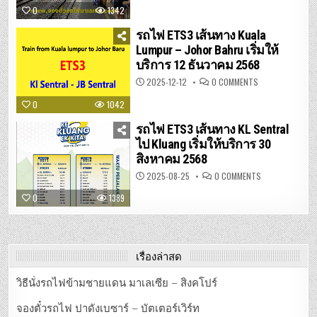
มาเลเซีย
0
1342
PADANG
BESAR
–
รถไฟ ETS3 เส้นทาง Kuala
JB
SENTRAL
Lumpur – Johor Bahru เริ่มให้
เริ่ม
บริการ 12 ธันวาคม 2568
ให้
บริการ
1
ON
2025-12-12
0 COMMENTS
มกราคม
รถไฟ
2569
ETS3
0
1042
เส้น
ทาง
KUALA
รถไฟ ETS3 เส้นทาง KL Sentral
LUMPUR
–
ไป Kluang เริ่มให้บริการ 30
JOHOR
สิงหาคม 2568
BAHRU
เริ่ม
ให้
ON
2025-08-25
0 COMMENTS
บริการ
รถไฟ
12
ETS3
0
1389
ธันวาคม
เส้น
2568
ทาง
KL
SENTRAL
ไป
KLUANG
เริ่ม
เรื่องล่าสุด
ให้
บริการ
30
วิธีนั่งรถไฟข้ามชายแดน มาเลเซีย – สิงคโปร์
สิงหาคม
2568
จองตั๋วรถไฟ ปาดังเบซาร์ – บัตเตอร์เวิร์ท