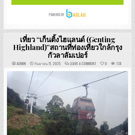
เที่ยว “เก็นติ้งไฮแลนด์ (Genting
Highland)”สถานที่ท่องเที่ยวใกล้กรุง
กัวลาลัมเปอร์
ON
ADMIN
กันยายน 11, 2025
LEAVE A COMMENT
0
738
เที่ยว
“เก็น
ติ้ง
ไฮ
แลนด์
(GENTING
HIGHLAND)”สถาน
ที่
ท่อง
เที่ยว
ใกล้
กรุง
กัวลาลัมเปอร์