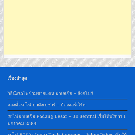
เรื่องล่าสุด
วิธีนั่งรถไฟข้ามชายแดน มาเลเซีย – สิงคโปร์
จองตั๋วรถไฟ ปาดังเบซาร์ – บัตเตอร์เวิร์ท
รถไฟมาเลเซีย Padang Besar – JB Sentral เริ่มให้บริการ 1
มกราคม 2569
รถไฟ ETS3 เส้นทาง Kuala Lumpur – Johor Bahru เริ่มให้