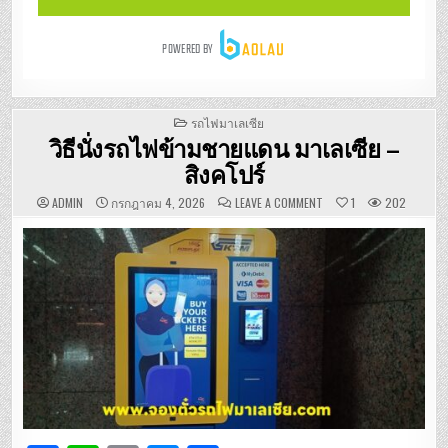
POSTED
รถไฟมาเลเซีย
IN
วิธีนั่งรถไฟข้ามชายแดน มาเลเซีย –
สิงคโปร์
ON
ADMIN
กรกฎาคม 4, 2026
LEAVE A COMMENT
1
202
วิธี
นั่ง
รถไฟ
ข้าม
ชายแดน
มาเลเซีย
–
สิงคโปร์