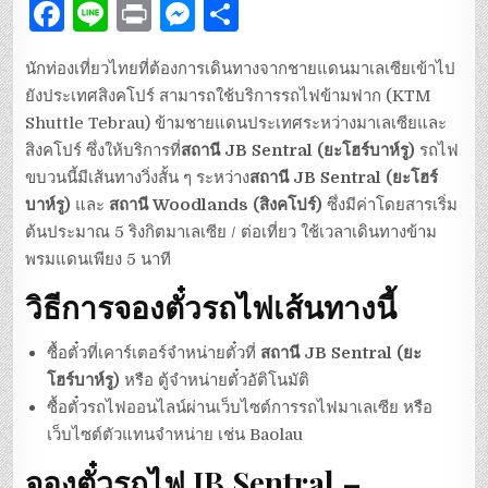
F
Li
P
M
S
a
n
ri
es
h
นักท่องเที่ยวไทยที่ต้องการเดินทางจากชายแดนมาเลเซียเข้าไป
c
e
n
se
ar
ยังประเทศสิงคโปร์ สามารถใช้บริการรถไฟข้ามฟาก (KTM
e
t
n
e
Shuttle Tebrau) ข้ามชายแดนประเทศระหว่างมาเลเซียและ
b
g
สิงคโปร์ ซึ่งให้บริการที่
สถานี JB Sentral (ยะโฮร์บาห์รู)
รถไฟ
ขบวนนี้มีเส้นทางวิ่งสั้น ๆ ระหว่าง
o
er
สถานี JB Sentral (ยะโฮร์
บาห์รู)
และ
สถานี Woodlands (สิงคโปร์)
ซึ่งมีค่าโดยสารเริ่ม
o
ต้นประมาณ 5 ริงกิตมาเลเซีย / ต่อเที่ยว ใช้เวลาเดินทางข้าม
k
พรมแดนเพียง 5 นาที
วิธีการจองตั๋วรถไฟเส้นทางนี้
ซื้อตั๋วที่เคาร์เตอร์จำหน่ายตั๋วที่
สถานี JB Sentral (ยะ
โฮร์บาห์รู)
หรือ ตู้จำหน่ายตั๋วอัติโนมัติ
ซื้อตั๋วรถไฟออนไลน์ผ่านเว็บไซต์การรถไฟมาเลเซีย หรือ
เว็บไซต์ตัวแทนจำหน่าย เช่น Baolau
จองตั๋วรถไฟ JB Sentral –