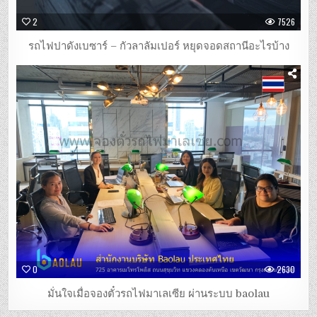
2
7526
รถไฟปาดังเบซาร์ – กัวลาลัมเปอร์ หยุดจอดสถานีอะไรบ้าง
0
2630
มั่นใจเมื่อจองตั๋วรถไฟมาเลเซีย ผ่านระบบ baolau