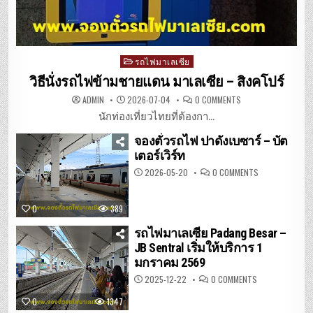
Posted
รถไฟมาเลเซีย
in
วิธีนั่งรถไฟข้ามชายแดน มาเลเซีย – สิงคโปร์
ON
ADMIN
2026-07-04
0 COMMENTS
วิธี
นั่ง
นักท่องเที่ยวไทยที่ต้องกา...
รถไฟ
ข้าม
จองตั๋วรถไฟ ปาดังเบซาร์ – บัต
ชายแดน
มาเลเซีย
เตอร์เวิร์ท
–
สิงคโปร์
ON
2026-05-20
0 COMMENTS
จอง
ตั๋ว
รถไฟ
ปา
0
389
ดัง
เบ
ซาร์
รถไฟมาเลเซีย Padang Besar –
–
JB Sentral เริ่มให้บริการ 1
บัต
เต
มกราคม 2569
อร์เวิร์ท
ON
2025-12-22
0 COMMENTS
รถไฟ
มาเลเซีย
0
1347
PADANG
BESAR