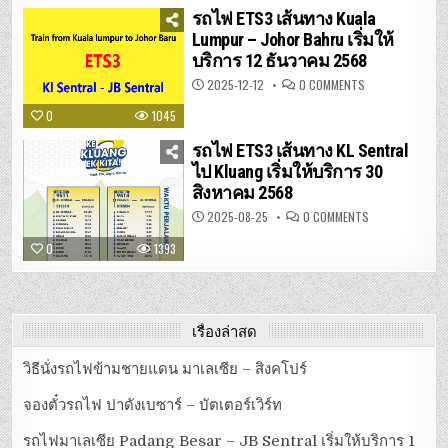
–
รถไฟ ETS3 เส้นทาง Kuala
JB
SENTRAL
Lumpur – Johor Bahru เริ่มให้
เริ่ม
บริการ 12 ธันวาคม 2568
ให้
บริการ
1
ON
2025-12-12
0 COMMENTS
มกราคม
รถไฟ
2569
ETS3
0
1045
เส้น
ทาง
KUALA
รถไฟ ETS3 เส้นทาง KL Sentral
LUMPUR
–
ไป Kluang เริ่มให้บริการ 30
JOHOR
สิงหาคม 2568
BAHRU
เริ่ม
ให้
ON
2025-08-25
0 COMMENTS
บริการ
รถไฟ
12
ETS3
0
1393
ธันวาคม
เส้น
2568
ทาง
KL
SENTRAL
ไป
KLUANG
เริ่ม
เรื่องล่าสุด
ให้
บริการ
30
วิธีนั่งรถไฟข้ามชายแดน มาเลเซีย – สิงคโปร์
สิงหาคม
2568
จองตั๋วรถไฟ ปาดังเบซาร์ – บัตเตอร์เวิร์ท
รถไฟมาเลเซีย Padang Besar – JB Sentral เริ่มให้บริการ 1