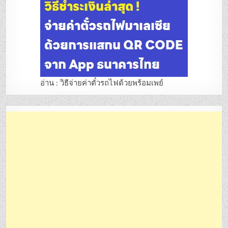
อ่าน : วิธีจ่ายค่าตั๋วรถไฟด้วยพร้อมเพย์