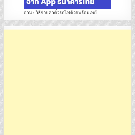
อ่าน : วิธีจ่ายค่าตั๋วรถไฟด้วยพร้อมเพย์