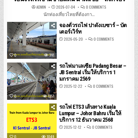
ON
ADMIN
2026-07-04
0 COMMENTS
วิธี
นั่ง
นักท่องเที่ยวไทยที่ต้องกา...
รถไฟ
ข้าม
จองตั๋วรถไฟ ปาดังเบซาร์ – บัต
ชายแดน
มาเลเซีย
เตอร์เวิร์ท
–
สิงคโปร์
ON
2026-05-20
0 COMMENTS
จอง
ตั๋ว
รถไฟ
ปา
0
391
ดัง
เบ
ซาร์
รถไฟมาเลเซีย Padang Besar –
–
JB Sentral เริ่มให้บริการ 1
บัต
เต
มกราคม 2569
อร์เวิร์ท
ON
2025-12-22
0 COMMENTS
รถไฟ
มาเลเซีย
0
1351
PADANG
BESAR
–
รถไฟ ETS3 เส้นทาง Kuala
JB
SENTRAL
Lumpur – Johor Bahru เริ่มให้
เริ่ม
บริการ 12 ธันวาคม 2568
ให้
บริการ
1
ON
2025-12-12
0 COMMENTS
มกราคม
รถไฟ
2569
ETS3
0
1049
เส้น