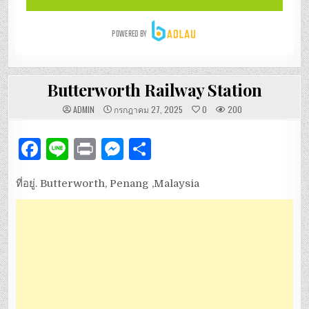
Butterworth Railway Station
ADMIN
กรกฎาคม 27, 2025
0
200
F
Li
P
M
S
a
n
ri
es
h
ที่อยู่. Butterworth, Penang ,Malaysia
c
e
n
se
ar
e
t
n
e
b
g
o
er
o
k