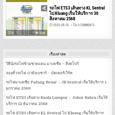
ทาง
KUALA
รถไฟ ETS3 เส้นทาง KL Sentral
LUMPUR
–
ไป Kluang เริ่มให้บริการ 30
JOHOR
สิงหาคม 2568
BAHRU
เริ่ม
ให้
ON
2025-08-25
0 COMMENTS
บริการ
รถไฟ
12
ETS3
0
1396
ธันวาคม
เส้น
2568
ทาง
KL
SENTRAL
ไป
KLUANG
เริ่ม
เรื่องล่าสุด
ให้
บริการ
30
วิธีนั่งรถไฟข้ามชายแดน มาเลเซีย – สิงคโปร์
สิงหาคม
2568
จองตั๋วรถไฟ ปาดังเบซาร์ – บัตเตอร์เวิร์ท
รถไฟมาเลเซีย Padang Besar – JB Sentral เริ่มให้บริการ 1
มกราคม 2569
รถไฟ ETS3 เส้นทาง Kuala Lumpur – Johor Bahru เริ่มให้
บริการ 12 ธันวาคม 2568
รถไฟ ETS3 เส้นทาง KL Sentral ไป Kluang เริ่มให้บริการ