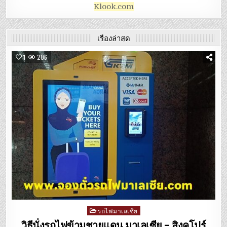
Klook.com
เรื่องล่าสุด
1
206
Posted
รถไฟมาเลเซีย
in
วิธีนั่งรถไฟข้ามชายแดน มาเลเซีย – สิงคโปร์