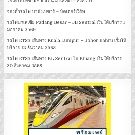
วิธีนั่งรถไฟข้ามชายแดน มาเลเซีย – สิงคโปร์
สิงหาคม
2568
จองตั๋วรถไฟ ปาดังเบซาร์ – บัตเตอร์เวิร์ท
รถไฟมาเลเซีย Padang Besar – JB Sentral เริ่มให้บริการ 1
มกราคม 2569
รถไฟ ETS3 เส้นทาง Kuala Lumpur – Johor Bahru เริ่มให้
บริการ 12 ธันวาคม 2568
รถไฟ ETS3 เส้นทาง KL Sentral ไป Kluang เริ่มให้บริการ
30 สิงหาคม 2568