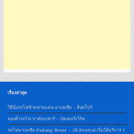
เรื่องล่าสุด
วิธีนั่งรถไฟข้ามชายแดน มาเลเซีย – สิงคโปร์
จองตั๋วรถไฟ ปาดังเบซาร์ – บัตเตอร์เวิร์ท
รถไฟมาเลเซีย Padang Besar – JB Sentral เริ่มให้บริการ 1