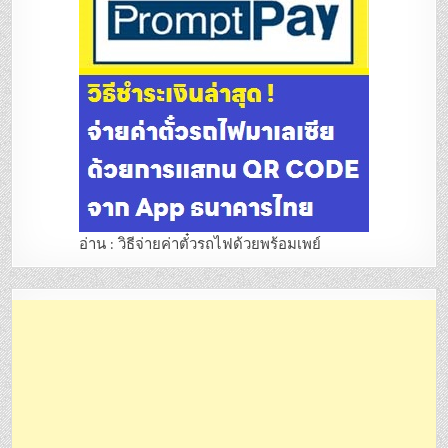
อ่าน : วิธีจ่ายค่าตั๋วรถไฟด้วยพร้อมเพย์