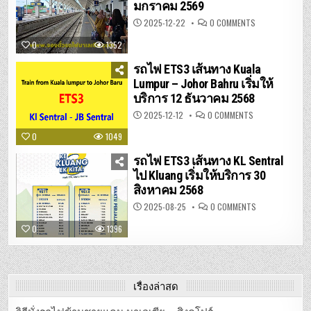
มกราคม 2569
อร์เวิร์ท
ON
2025-12-22
0 COMMENTS
รถไฟ
มาเลเซีย
0
1352
PADANG
BESAR
–
รถไฟ ETS3 เส้นทาง Kuala
JB
SENTRAL
Lumpur – Johor Bahru เริ่มให้
เริ่ม
บริการ 12 ธันวาคม 2568
ให้
บริการ
1
ON
2025-12-12
0 COMMENTS
มกราคม
รถไฟ
2569
ETS3
0
1049
เส้น
ทาง
KUALA
รถไฟ ETS3 เส้นทาง KL Sentral
LUMPUR
–
ไป Kluang เริ่มให้บริการ 30
JOHOR
สิงหาคม 2568
BAHRU
เริ่ม
ให้
ON
2025-08-25
0 COMMENTS
บริการ
รถไฟ
12
ETS3
0
1396
ธันวาคม
เส้น
2568
ทาง
KL
SENTRAL
ไป
KLUANG
เริ่ม
เรื่องล่าสุด
ให้
บริการ
30