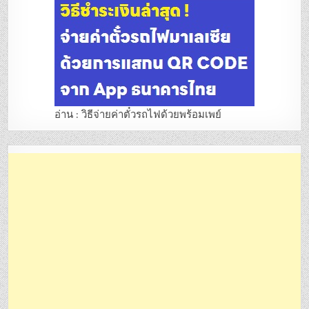
อ่าน : วิธีจ่ายค่าตั๋วรถไฟด้วยพร้อมเพย์