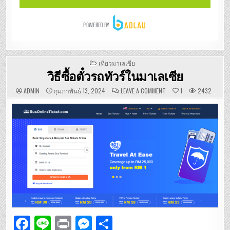
POSTED
เที่ยวมาเลเซีย
IN
วิธีซื้อตั๋วรถทัวร์ในมาเลเซีย
ON
ADMIN
กุมภาพันธ์ 13, 2024
LEAVE A COMMENT
1
2432
วิธี
ซื้อ
ตั๋ว
รถ
ทัวร์
ใน
มาเลเซีย
F
Li
P
M
S