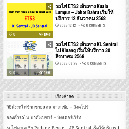
BESAR
–
รถไฟ ETS3 เส้นทาง Kuala
JB
SENTRAL
Lumpur – Johor Bahru เริ่มให้
เริ่ม
บริการ 12 ธันวาคม 2568
ให้
บริการ
1
ON
2025-12-12
0 COMMENTS
มกราคม
รถไฟ
2569
ETS3
0
1048
เส้น
ทาง
KUALA
รถไฟ ETS3 เส้นทาง KL Sentral
LUMPUR
–
ไป Kluang เริ่มให้บริการ 30
JOHOR
สิงหาคม 2568
BAHRU
เริ่ม
ให้
ON
2025-08-25
0 COMMENTS
บริการ
รถไฟ
12
ETS3
0
1396
ธันวาคม
เส้น
2568
ทาง
KL
SENTRAL
ไป
KLUANG
เริ่ม
เรื่องล่าสุด
ให้
บริการ
30
วิธีนั่งรถไฟข้ามชายแดน มาเลเซีย – สิงคโปร์
สิงหาคม
2568
จองตั๋วรถไฟ ปาดังเบซาร์ – บัตเตอร์เวิร์ท
รถไฟมาเลเซีย Padang Besar – JB Sentral เริ่มให้บริการ 1