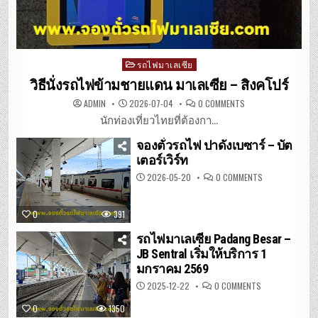
Posted
รถไฟมาเลเซีย
in
วิธีนั่งรถไฟข้ามชายแดน มาเลเซีย – สิงคโปร์
ON
ADMIN
2026-07-04
0 COMMENTS
วิธี
นั่ง
นักท่องเที่ยวไทยที่ต้องกา...
รถไฟ
ข้าม
จองตั๋วรถไฟ ปาดังเบซาร์ – บัต
ชายแดน
มาเลเซีย
เตอร์เวิร์ท
–
สิงคโปร์
ON
2026-05-20
0 COMMENTS
จอง
ตั๋ว
รถไฟ
ปา
0
391
ดัง
เบ
ซาร์
รถไฟมาเลเซีย Padang Besar –
–
JB Sentral เริ่มให้บริการ 1
บัต
เต
มกราคม 2569
อร์เวิร์ท
ON
2025-12-22
0 COMMENTS
รถไฟ
มาเลเซีย
0
1350
PADANG