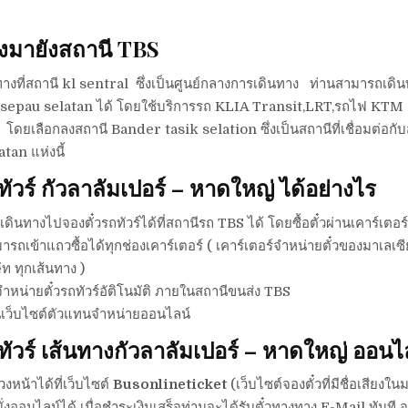
างมายังสถานี TBS
นทางที่สถานี kl sentral ซึ่งเป็นศูนย์กลางการเดินทาง ท่านสามารถเดิน
epau selatan ได้ โดยใช้บริการรถ KLIA Transit,LRT,รถไฟ KTM อ
โดยเลือกลงสถานี Bander tasik selation ซึ่งเป็นสถานีที่เชื่อมต่อกั
an แห่งนี้
ทัวร์ กัวลาลัมเปอร์ – หาดใหญ่ ได้อย่างไร
ินทางไปจองตั๋วรถทัวร์ได้ที่สถานีรถ TBS ได้ โดยซื้อตั๋วผ่านเคาร์เตอร์
รถเข้าแถวซื้อได้ทุกช่องเคาร์เตอร์ ( เคาร์เตอร์จำหน่ายตั๋วของมาเลเซี
ัท ทุกเส้นทาง )
ตู้จำหน่ายตั๋วรถทัวร์อัติโนมัติ ภายในสถานีขนส่ง TBS
่านเว็บไซต์ตัวแทนจำหน่ายออนไลน์
ทัวร์ เส้นทางกัวลาลัมเปอร์ – หาดใหญ่
ออนไ
วงหน้าได้ที่เว็บไซต์
Busonlineticket
(เว็บไซต์จองตั๋วที่มีชื่อเสียงใน
ั่งออนไลน์ได้ เมื่อชำระเงินเสร็จท่านจะได้รับตั๋วทางทาง E-Mail ทันที จ