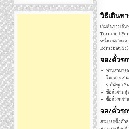
วิธีเดินท
เริ่มต้นการเดิ
Terminal Bers
หนึ่งตามสะดวก 
Bersepau Selat
จองตั๋วรถ
ท่านสามารถเด
โดยสาร สามา
รถได้ทุกบริษ
ซื้อตั๋วผ่าน
ซื้อตั๋วรถผ
จองตั๋วรถ
สามารถซื้อตั๋วล่
สามารถเลือกที่น