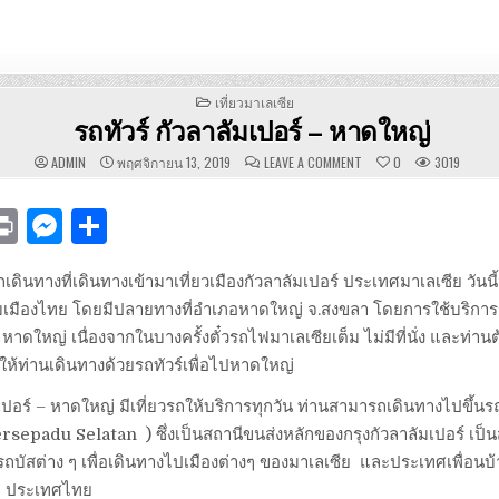
POSTED
เที่ยวมาเลเซีย
IN
รถทัวร์ กัวลาลัมเปอร์ – หาดใหญ่
ON
ADMIN
พฤศจิกายน 13, 2019
LEAVE A COMMENT
0
3019
รถ
ทัวร์
กัวลาลัมเปอร์
i
P
M
S
–
หาดใหญ่
ri
es
h
นักเดินทางที่เดินทางเข้ามาเที่ยวเมืองกัวลาลัมเปอร์ ประเทศมาเลเซีย วั
n
se
ar
บเมืองไทย โดยมีปลายทางที่อำเภอหาดใหญ่ จ.สงขลา โดยการใช้บริการร
t
n
e
 หาดใหญ่ เนื่องจากในบางครั้งตั๋วรถไฟมาเลเซียเต็ม ไม่มีที่นั่ง และท่าน
g
ำให้ท่านเดินทางด้วยรถทัวร์เพื่อไปหาดใหญ่
er
มเปอร์ – หาดใหญ่ มีเที่ยวรถให้บริการทุกวัน ท่านสามารถเดินทางไปขึ้นร
sepadu Selatan ) ซึ่งเป็นสถานีขนส่งหลักของกรุงกัวลาลัมเปอร์ เป็นส
ถบัสต่าง ๆ เพื่อเดินทางไปเมืองต่างๆ ของมาเลเซีย และประเทศเพื่อนบ้า
่ ประเทศไทย