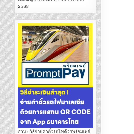
2568
อ่าน : วิธีจ่ายค่าตั๋วรถไฟด้วยพร้อมเพย์