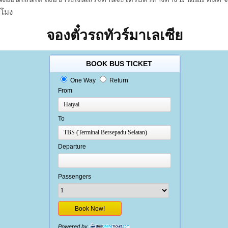
วโมง
จองตั๋วรถทัวร์มาเลเซีย