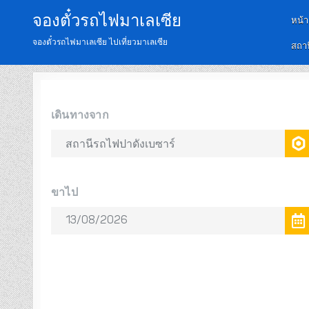
จองตั๋วรถไฟมาเลเซีย
หน้
จองตั๋วรถไฟมาเลเซีย ไปเที่ยวมาเลเซีย
สถาน