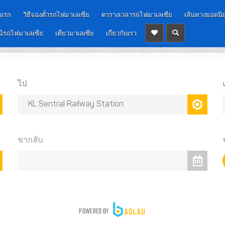
าแรก
วิธีจองตั๋วรถไฟมาเลเซีย
ตารางเวลารถไฟมาเลเซีย
เส้นทางยอดนิ
ีรถไฟมาเลเซีย
เที่ยวมาเลเซีย
เกี่ยวกับเรา