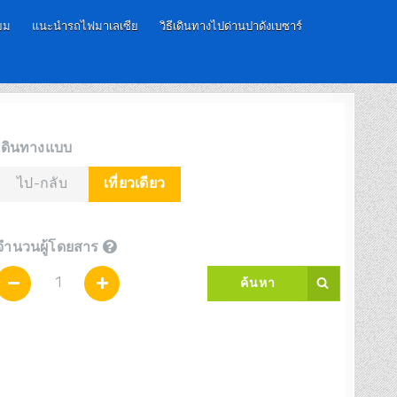
ยม
แนะนำรถไฟมาเลเซีย
วิธีเดินทางไปด่านปาดังเบซาร์