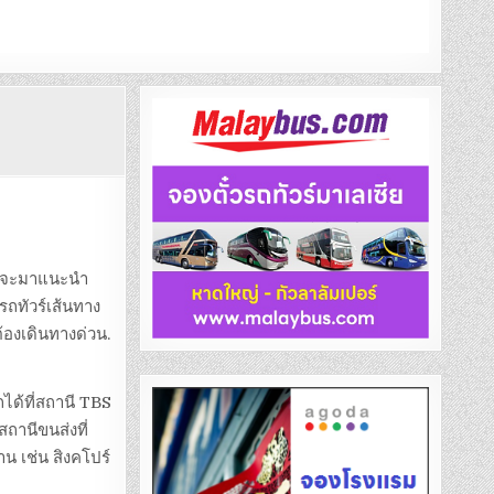
นนี้จะมาแนะนำ
ถทัวร์เส้นทาง
ต้องเดินทางด่วน.
ถได้ที่สถานี TBS
ถานีขนส่งที่
น เช่น สิงคโปร์