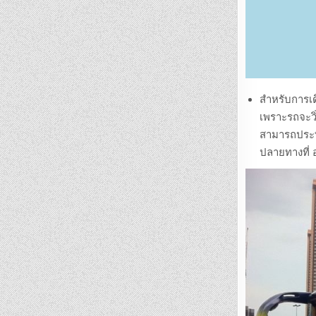
สำหรับการเด
เพราะรถจะวิ
สามารถประท
ปลายทางที่ 