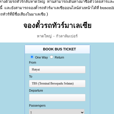
ินทางด้วยรถทัวร์กลับหาดใหญ่ ท่านสามารถเดินทางมาซื้อตั๋วโดยสารและขึ้
นี้ และยังสามารถจองตั๋วรถทัวร์มาเลเซียออนไลน์ล่วงหน้าได้ที่ buson
ถทัวร์ที่มีชื่อเสียงในมาเลเซีย )
จองตั๋วรถทัวร์มาเลเซีย
หาดใหญ่ – กัวลาลัมเปอร์