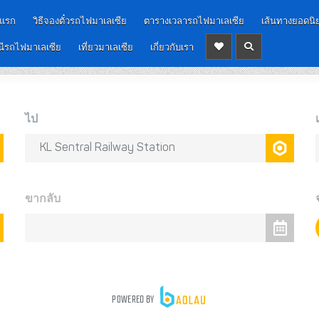
าแรก
วิธีจองตั๋วรถไฟมาเลเซีย
ตารางเวลารถไฟมาเลเซีย
เส้นทางยอดนิ
ีรถไฟมาเลเซีย
เที่ยวมาเลเซีย
เกี่ยวกับเรา