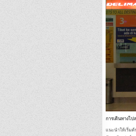
การเดินทางไปสถ
แนะนำให้เริ่มต