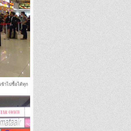
้าไปซื้อได้ทุก