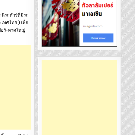
รถทัวร์ที่มีรถ
เทศไทย ) เพื่อ
เปอร์-หาดใหญ่