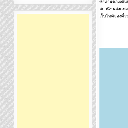
ซึ่งท่านต้องเด
สถานีขนส่งแห่ง
เว็บไซต์จองตั๋วร