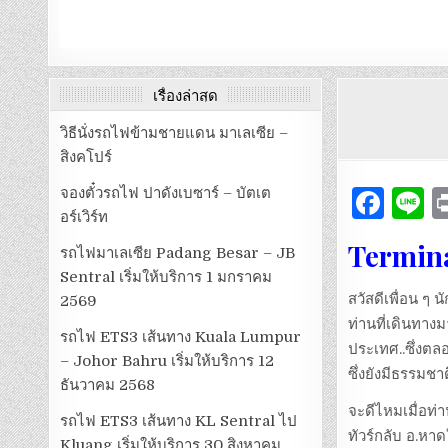
เรื่องล่าสุด
วิธีนั่งรถไฟข้ามชายแดน มาเลเซีย –
สิงคโปร์
จองตั๋วรถไฟ ปาดังเบซาร์ – บัตเต
F
L
อร์เวิร์ท
a
n
Termina
รถไฟมาเลเซีย Padang Besar – JB
c
e
Sentral เริ่มให้บริการ 1 มกราคม
e
สวัสดีเพื่อน ๆ
2569
b
ท่านที่เดินทา
รถไฟ ETS3 เส้นทาง Kuala Lumpur
ประเทศ..ซึ่งต
o
– Johor Bahru เริ่มให้บริการ 12
ซึ่งยังมีธรรมชา
ธันวาคม 2568
o
จะดีไหมเมื่อท
k
รถไฟ ETS3 เส้นทาง KL Sentral ไป
ทัวร์กลับ อ.หาด
Kluang เริ่มให้บริการ 30 สิงหาคม