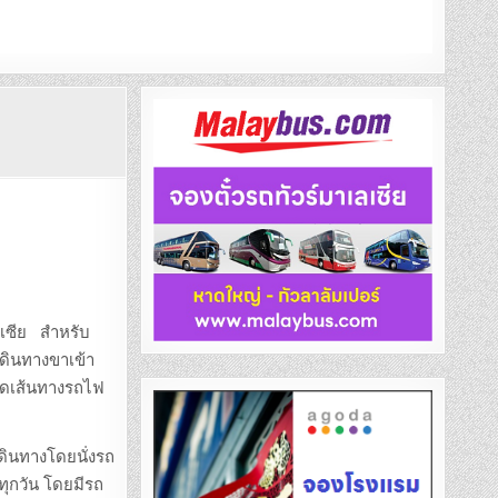
ลเซีย สำหรับ
ดินทางขาเข้า
อดเส้นทางรถไฟ
ินทางโดยนั่งรถ
รทุกวัน โดยมีรถ