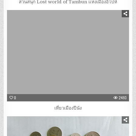
สวนสนุก Lost world of Tambun แห่งเมืองอิโปห์
0
2493
เที่ยวเมืองปีนัง