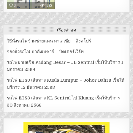
12
ETS3
0
1392
ธันวาคม
เส้น
2568
ทาง
KL
SENTRAL
ไป
KLUANG
เริ่ม
เรื่องล่าสุด
ให้
บริการ
30
วิธีนั่งรถไฟข้ามชายแดน มาเลเซีย – สิงคโปร์
สิงหาคม
2568
จองตั๋วรถไฟ ปาดังเบซาร์ – บัตเตอร์เวิร์ท
รถไฟมาเลเซีย Padang Besar – JB Sentral เริ่มให้บริการ 1
มกราคม 2569
รถไฟ ETS3 เส้นทาง Kuala Lumpur – Johor Bahru เริ่มให้
บริการ 12 ธันวาคม 2568
รถไฟ ETS3 เส้นทาง KL Sentral ไป Kluang เริ่มให้บริการ
30 สิงหาคม 2568