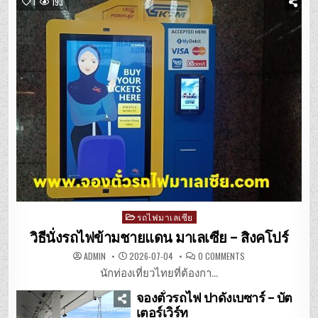
1
193
Posted
รถไฟมาเลเซีย
in
วิธีนั่งรถไฟข้ามชายแดน มาเลเซีย – สิงคโปร์
ON
ADMIN
2026-07-04
0 COMMENTS
วิธี
นั่ง
นักท่องเที่ยวไทยที่ต้องกา...
รถไฟ
ข้าม
จองตั๋วรถไฟ ปาดังเบซาร์ – บัต
ชายแดน
มาเลเซีย
เตอร์เวิร์ท
–