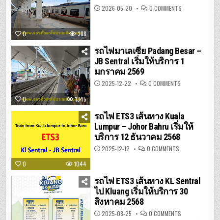
สิงคโปร์
ON
2026-05-20
0 COMMENTS
จอง
ตั๋ว
รถไฟ
ปา
0
388
ดัง
เบ
ซาร์
รถไฟมาเลเซีย Padang Besar –
–
JB Sentral เริ่มให้บริการ 1
บัต
เต
มกราคม 2569
อร์เวิร์ท
ON
2025-12-22
0 COMMENTS
รถไฟ
มาเลเซีย
0
1345
PADANG
BESAR
–
รถไฟ ETS3 เส้นทาง Kuala
JB
SENTRAL
Lumpur – Johor Bahru เริ่มให้
เริ่ม
บริการ 12 ธันวาคม 2568
ให้
บริการ
1
ON
2025-12-12
0 COMMENTS
มกราคม
รถไฟ
2569
ETS3
0
1044
เส้น
ทาง
KUALA
รถไฟ ETS3 เส้นทาง KL Sentral
LUMPUR
–
ไป Kluang เริ่มให้บริการ 30
JOHOR
สิงหาคม 2568
BAHRU
เริ่ม
ให้
ON
2025-08-25
0 COMMENTS
บริการ
รถไฟ