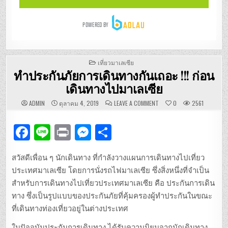
POSTED
เที่ยวมาเลเซีย
IN
ทำประกันภัยการเดินทางกันเถอะ !!! ก่อน
เดินทางไปมาเลเซีย
ON
ADMIN
ตุลาคม 4, 2019
LEAVE A COMMENT
0
2561
ทำ
ประกัน
ภัย
F
Li
P
M
S
การ
เดิน
ทาง
a
n
ri
es
h
กัน
เถอะ
สวัสดีเพื่อน ๆ นักเดินทาง ที่กำลังวางแผนการเดินทางไปเที่ยว
!!!
c
e
n
se
ar
ก่อน
เดิน
ประเทศมาเลเซีย โดยการนั่งรถไฟมาเลเซีย ซึ่งสิ่งหนึ่งที่จำเป็น
e
t
n
e
ทาง
ไป
สำหรับการเดินทางไปเที่ยวประเทศมาเลเซีย คือ ประกันการเดิน
มาเลเซีย
b
g
ทาง ซึ่งเป็นรูปแบบของประกันภัยที่คุ้มครองผู้ทำประกันในขณะ
ที่เดินทางท่องเที่ยวอยู่ในต่างประเทศ
o
er
ในปัจจุบันประกันการเดินทาง ได้รับความนิยมจากนักเดินทาง