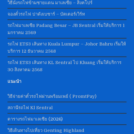
วิธีนั่งรถไฟข้ามชายแดน มาเลเซีย – สิงคโปร์
จองตั๋วรถไฟ ปาดังเบซาร์ – บัตเตอร์เวิร์ท
รถไฟมาเลเซีย Padang Besar – JB Sentral เริ่มให้บริการ 1
มกราคม 2569
รถไฟ ETS3 เส้นทาง Kuala Lumpur – Johor Bahru เริ่มให้
บริการ 12 ธันวาคม 2568
รถไฟ ETS3 เส้นทาง KL Sentral ไป Kluang เริ่มให้บริการ
30 สิงหาคม 2568
แนะนำ
วิธีจ่ายค่าตั๋วรถไฟผ่านพร้อมเพย์ ( PromtPay)
สถานีรถไฟ Kl Sentral
ตารางรถไฟมาเลเซีย
(2026)
วิธีเดินทางไปเที่ยว Genting Highland