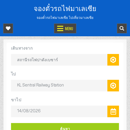
จองตั๋วรถไฟมาเลเซีย
จองตั๋วรถไฟมาเลเซีย ไปเที่ยวมาเลเซีย
MENU