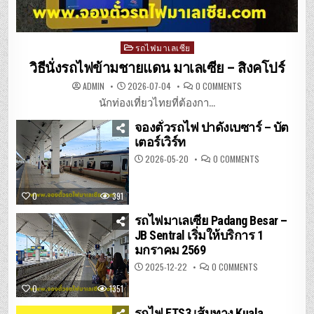
Posted
รถไฟมาเลเซีย
in
วิธีนั่งรถไฟข้ามชายแดน มาเลเซีย – สิงคโปร์
ON
ADMIN
2026-07-04
0 COMMENTS
วิธี
นั่ง
นักท่องเที่ยวไทยที่ต้องกา...
รถไฟ
ข้าม
จองตั๋วรถไฟ ปาดังเบซาร์ – บัต
ชายแดน
มาเลเซีย
เตอร์เวิร์ท
–
สิงคโปร์
ON
2026-05-20
0 COMMENTS
จอง
ตั๋ว
รถไฟ
ปา
0
391
ดัง
เบ
ซาร์
รถไฟมาเลเซีย Padang Besar –
–
JB Sentral เริ่มให้บริการ 1
บัต
เต
มกราคม 2569
อร์เวิร์ท
ON
2025-12-22
0 COMMENTS
รถไฟ
มาเลเซีย
0
1351
PADANG
BESAR
–
รถไฟ ETS3 เส้นทาง Kuala