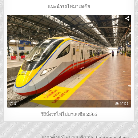
แนะนำรถไฟมาเลเซีย
3
10177
วิธีนั่งรถไฟไปมาเลเซีย 2565
ราคาตั๋วรถไฟมาเลเซีย Ets business class →