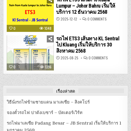
JB
SENTRAL
Lumpur – Johor Bahru เริ่มให้
เริ่ม
บริการ 12 ธันวาคม 2568
ให้
บริการ
1
ON
2025-12-12
0 COMMENTS
มกราคม
รถไฟ
2569
ETS3
0
1048
เส้น
ทาง
KUALA
รถไฟ ETS3 เส้นทาง KL Sentral
LUMPUR
–
ไป Kluang เริ่มให้บริการ 30
JOHOR
สิงหาคม 2568
BAHRU
เริ่ม
ให้
ON
2025-08-25
0 COMMENTS
บริการ
รถไฟ
12
ETS3
0
1396
ธันวาคม
เส้น
2568
ทาง
KL
SENTRAL
ไป
KLUANG
เริ่ม
เรื่องล่าสุด
ให้
บริการ
30
วิธีนั่งรถไฟข้ามชายแดน มาเลเซีย – สิงคโปร์
สิงหาคม
2568
จองตั๋วรถไฟ ปาดังเบซาร์ – บัตเตอร์เวิร์ท
รถไฟมาเลเซีย Padang Besar – JB Sentral เริ่มให้บริการ 1
มกราคม 2569