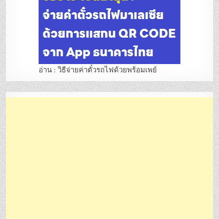
อ่าน : วิธีจ่ายค่าตั๋วรถไฟด้วยพร้อมเพย์