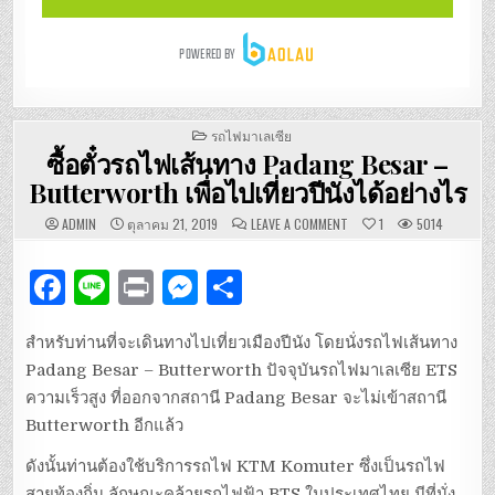
POSTED
รถไฟมาเลเซีย
IN
ซื้อตั๋วรถไฟเส้นทาง Padang Besar –
Butterworth เพื่อไปเที่ยวปีนังได้อย่างไร
ON
ADMIN
ตุลาคม 21, 2019
LEAVE A COMMENT
1
5014
ซื้อ
ตั๋ว
รถไฟ
F
Li
P
M
S
เส้น
ทาง
PADANG
a
n
ri
es
h
BESAR
–
สำหรับท่านที่จะเดินทางไปเที่ยวเมืองปีนัง โดยนั่งรถไฟเส้นทาง
BUTTERWORTH
c
e
n
se
ar
เพื่อ
ไป
Padang Besar – Butterworth ปัจจุบันรถไฟมาเลเซีย ETS
e
t
n
e
เที่ยว
ปีนัง
ความเร็วสูง ที่ออกจากสถานี Padang Besar จะไม่เข้าสถานี
ได้
b
g
อย่างไร
Butterworth อีกแล้ว
o
er
ดังนั้นท่านต้องใช้บริการรถไฟ KTM Komuter ซึ่งเป็นรถไฟ
สายท้องถิ่น ลักษณะคล้ายรถไฟฟ้า BTS ในประเทศไทย มีที่นั่ง