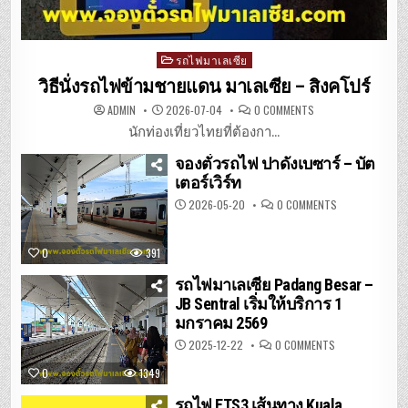
Posted
รถไฟมาเลเซีย
in
วิธีนั่งรถไฟข้ามชายแดน มาเลเซีย – สิงคโปร์
ON
ADMIN
2026-07-04
0 COMMENTS
วิธี
นั่ง
นักท่องเที่ยวไทยที่ต้องกา...
รถไฟ
ข้าม
จองตั๋วรถไฟ ปาดังเบซาร์ – บัต
ชายแดน
มาเลเซีย
เตอร์เวิร์ท
–
สิงคโปร์
ON
2026-05-20
0 COMMENTS
จอง
ตั๋ว
รถไฟ
ปา
0
391
ดัง
เบ
ซาร์
รถไฟมาเลเซีย Padang Besar –
–
JB Sentral เริ่มให้บริการ 1
บัต
เต
มกราคม 2569
อร์เวิร์ท
ON
2025-12-22
0 COMMENTS
รถไฟ
มาเลเซีย
0
1349
PADANG
BESAR
–
รถไฟ ETS3 เส้นทาง Kuala