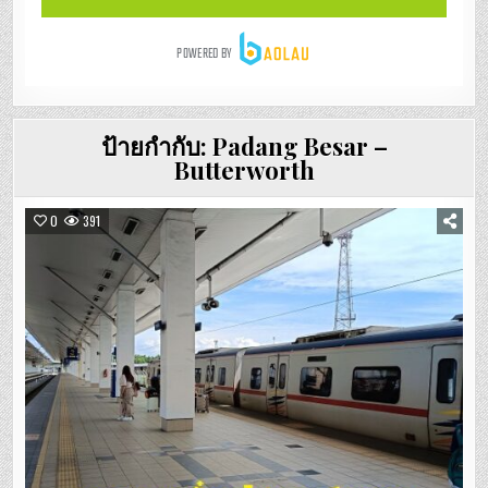
ป้ายกำกับ:
Padang Besar –
Butterworth
0
391