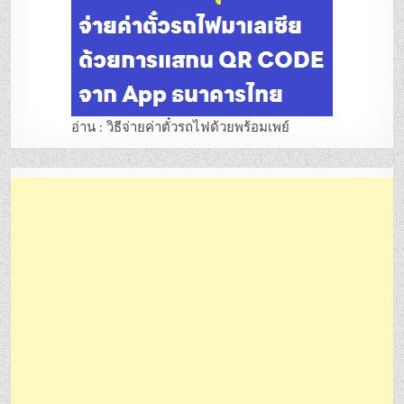
อ่าน : วิธีจ่ายค่าตั๋วรถไฟด้วยพร้อมเพย์