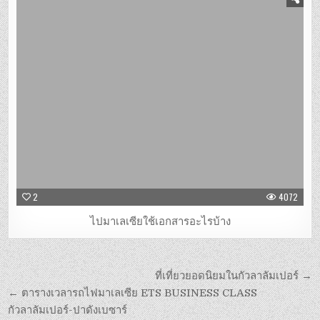
2
4072
ไปมาเลเซียใช้เอกสารอะไรบ้าง
ที่เที่ยวยอดนิยมในกัวลาลัมเปอร์ →
← ตารางเวลารถไฟมาเลเซีย ETS BUSINESS CLASS
กัวลาลัมเปอร์-ปาดังเบซาร์