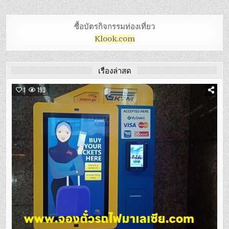
ซื้อบัตรกิจกรรมท่องเที่ยว
Klook.com
เรื่องล่าสุด
1
193