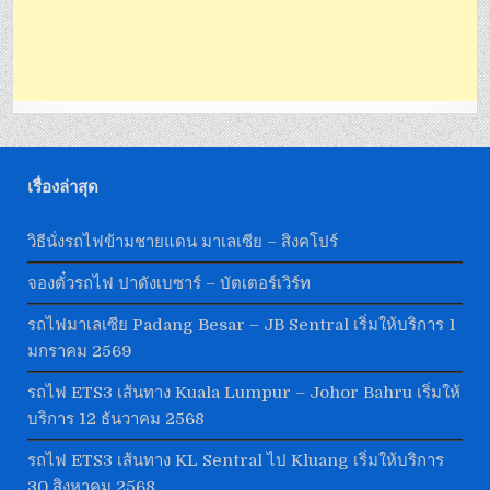
เรื่องล่าสุด
วิธีนั่งรถไฟข้ามชายแดน มาเลเซีย – สิงคโปร์
จองตั๋วรถไฟ ปาดังเบซาร์ – บัตเตอร์เวิร์ท
รถไฟมาเลเซีย Padang Besar – JB Sentral เริ่มให้บริการ 1
มกราคม 2569
รถไฟ ETS3 เส้นทาง Kuala Lumpur – Johor Bahru เริ่มให้
บริการ 12 ธันวาคม 2568
รถไฟ ETS3 เส้นทาง KL Sentral ไป Kluang เริ่มให้บริการ
30 สิงหาคม 2568