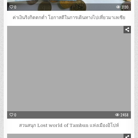
0
3130
ค่าเงินริงกิตตกต่ำ โอกาสดีในการเดินทางไปเที่ยวมาเลเซีย
0
2458
สวนสนุก Lost world of Tambun แห่งเมืองอิโปห์