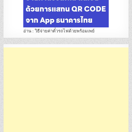
อ่าน : วิธีจ่ายค่าตั๋วรถไฟด้วยพร้อมเพย์