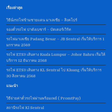
เรื่องล่าสุด
วิธีนั่งรถไฟข้ามชายแดน มาเลเซีย – สิงคโปร์
จองตั๋วรถไฟ ปาดังเบซาร์ – บัตเตอร์เวิร์ท
รถไฟมาเลเซีย Padang Besar – JB Sentral เริ่มให้บริการ 1
มกราคม 2569
รถไฟ ETS3 เส้นทาง Kuala Lumpur – Johor Bahru เริ่มให้
บริการ 12 ธันวาคม 2568
รถไฟ ETS3 เส้นทาง KL Sentral ไป Kluang เริ่มให้บริการ
30 สิงหาคม 2568
แนะนำ
วิธีจ่ายค่าตั๋วรถไฟผ่านพร้อมเพย์ ( PromtPay)
สถานีรถไฟ Kl Sentral