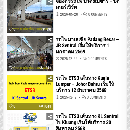
จองตั๋วรถไฟ ปาดังเบซาร์ – บัต
ชายแดน
มาเลเซีย
เตอร์เวิร์ท
–
สิงคโปร์
ON
2026-05-20
0 COMMENTS
จอง
ตั๋ว
รถไฟ
ปา
0
391
ดัง
เบ
ซาร์
รถไฟมาเลเซีย Padang Besar –
–
JB Sentral เริ่มให้บริการ 1
บัต
เต
มกราคม 2569
อร์เวิร์ท
ON
2025-12-22
0 COMMENTS
รถไฟ
มาเลเซีย
0
1349
PADANG
BESAR
–
รถไฟ ETS3 เส้นทาง Kuala
JB
SENTRAL
Lumpur – Johor Bahru เริ่มให้
เริ่ม
บริการ 12 ธันวาคม 2568
ให้
บริการ
1
ON
2025-12-12
0 COMMENTS
มกราคม
รถไฟ
2569
ETS3
0
1048
เส้น
ทาง
KUALA
รถไฟ ETS3 เส้นทาง KL Sentral
LUMPUR
–
ไป Kluang เริ่มให้บริการ 30
JOHOR
สิงหาคม 2568
BAHRU