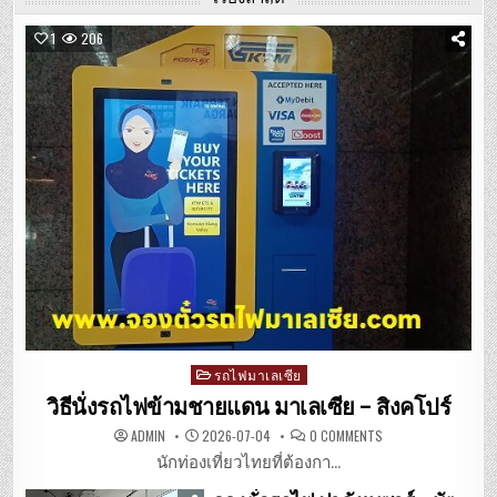
o
er
ถูก
ที่สุด
o
1
206
k
Posted
รถไฟมาเลเซีย
in
วิธีนั่งรถไฟข้ามชายแดน มาเลเซีย – สิงคโปร์
ON
ADMIN
2026-07-04
0 COMMENTS
วิธี
นั่ง
นักท่องเที่ยวไทยที่ต้องกา...
รถไฟ
ข้าม