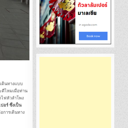
ารเดินทางแบบ
ะดีไหมเมื่อท่าน
รถไฟหัวลำโพง
ร์ ซึ่งเป็น
ต่อการเดินทาง