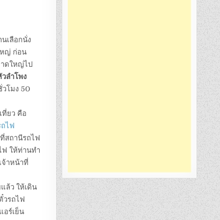
นเลือกนั่ง
หญ่ ก่อน
กหาดใหญ่ไป
หัวลำโพง
ั่วโมง 50
ที่ยว คือ
รถไฟ
งที่สถานีรถไฟ
ถไฟ ให้ท่านทำ
้าหน้าที่
แล้ว ให้เดิน
ตั๋วรถไฟ
แอร์เย็น