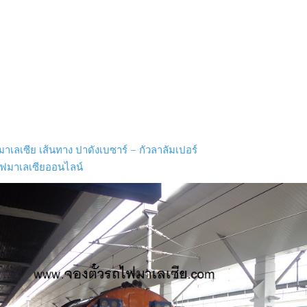
เลเซีย เส้นทาง ปาดังเบซาร์ – กัวลาลัมเปอร์
รถไฟมาเลเซียออนไลน์