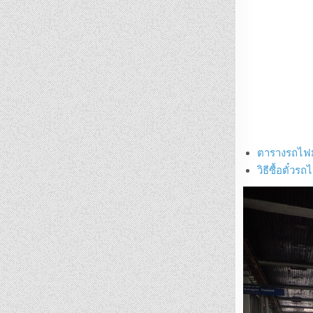
ตารางรถไฟมา
วิธีซื้อตั๋ว