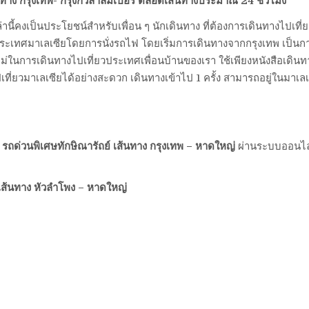
นทาง
กรุงเทพ- กรุงกัวลาลัมเปอร์
ตลอดเส้นทางประมาณ 24 ชั่วโมง
หล่านี้คงเป็นประโยชน์สำหรับเพื่อน ๆ นักเดินทาง ที่ต้องการเดินทางไปเที่ย
ประเทศมาเลเซียโดยการนั่งรถไฟ โดยเริ่มการเดินทางจากกรุงเทพ เป็นก
ในการเดินทางไปเที่ยวประเทศเพื่อนบ้านของเรา ใช้เพียงหนังสือเดินท
เที่ยวมาเลเซียได้อย่างสะดวก เดินทางเข้าไป 1 ครั้ง สามารถอยู่ในมาเลเ
ฟ
รถด่วนพิเศษทักษิณารัถย์ เส้นทาง กรุงเทพ – หาดใหญ่
ผ่านระบบออนไล
เส้นทาง หัวลำโพง – หาดใหญ่