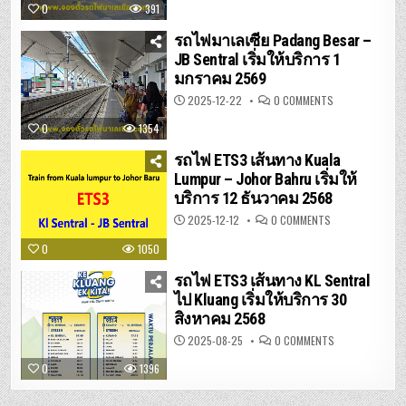
ปา
0
391
ดัง
เบ
ซาร์
รถไฟมาเลเซีย Padang Besar –
–
JB Sentral เริ่มให้บริการ 1
บัต
เต
มกราคม 2569
อร์เวิร์ท
ON
2025-12-22
0 COMMENTS
รถไฟ
มาเลเซีย
0
1354
PADANG
BESAR
–
รถไฟ ETS3 เส้นทาง Kuala
JB
SENTRAL
Lumpur – Johor Bahru เริ่มให้
เริ่ม
บริการ 12 ธันวาคม 2568
ให้
บริการ
1
ON
2025-12-12
0 COMMENTS
มกราคม
รถไฟ
2569
ETS3
0
1050
เส้น
ทาง
KUALA
รถไฟ ETS3 เส้นทาง KL Sentral
LUMPUR
–
ไป Kluang เริ่มให้บริการ 30
JOHOR
สิงหาคม 2568
BAHRU
เริ่ม
ให้
ON
2025-08-25
0 COMMENTS
บริการ
รถไฟ
12
ETS3
0
1396
ธันวาคม
เส้น
2568
ทาง
KL
SENTRAL