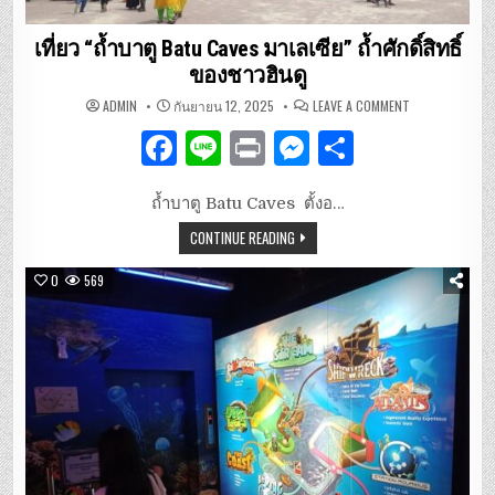
เที่ยว “ถ้ำบาตู Batu Caves มาเลเซีย” ถ้ำศักดิ์สิทธิ์
ของชาวฮินดู
ON
ADMIN
กันยายน 12, 2025
LEAVE A COMMENT
เที่ยว
“ถ้ำ
F
Li
P
M
S
บาตู
BATU
CAVES
a
n
ri
es
h
มาเลเซีย”
ถ้ำ
ถ้ำบาตู Batu Caves ตั้งอ…
c
e
n
se
ar
ศักดิ์สิทธิ์
ของ
CONTINUE READING
ชาว
e
t
n
e
ฮินดู
b
g
0
569
o
er
o
k