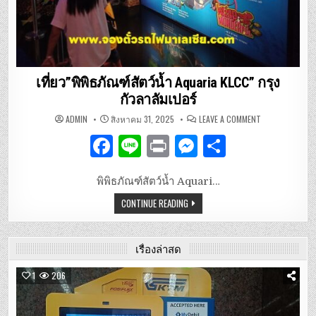
เที่ยว”พิพิธภัณฑ์สัตว์น้ำ Aquaria KLCC” กรุง
กัวลาลัมเปอร์
ON
ADMIN
สิงหาคม 31, 2025
LEAVE A COMMENT
เที่ยว”พิพิธภัณฑ
สัตว์
F
Li
P
M
S
น้ำ
AQUARIA
KLCC”
a
n
ri
es
h
กรุง
กัวลาลัมเปอร์
พิพิธภัณฑ์สัตว์น้ำ Aquari…
c
e
n
se
ar
CONTINUE READING
e
t
n
e
b
g
เรื่องล่าสุด
o
er
o
1
206
k