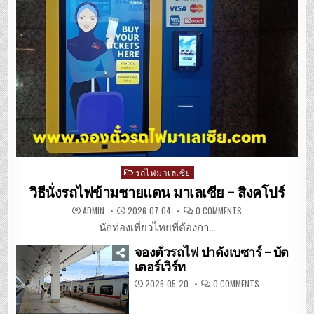
Posted
รถไฟมาเลเซีย
in
วิธีนั่งรถไฟข้ามชายแดน มาเลเซีย – สิงคโปร์
ON
ADMIN
2026-07-04
0 COMMENTS
วิธี
นั่ง
นักท่องเที่ยวไทยที่ต้องกา...
รถไฟ
ข้าม
จองตั๋วรถไฟ ปาดังเบซาร์ – บัต
ชายแดน
มาเลเซีย
เตอร์เวิร์ท
–
สิงคโปร์
ON
2026-05-20
0 COMMENTS
จอง
ตั๋ว
รถไฟ