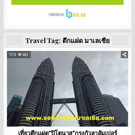
Travel Tag:
ตึกแฝด มาเลเซีย
0
667
เที่ยวตึกแฝด“ปิโตนาส”กรุงกัวลาลัมเปอร์