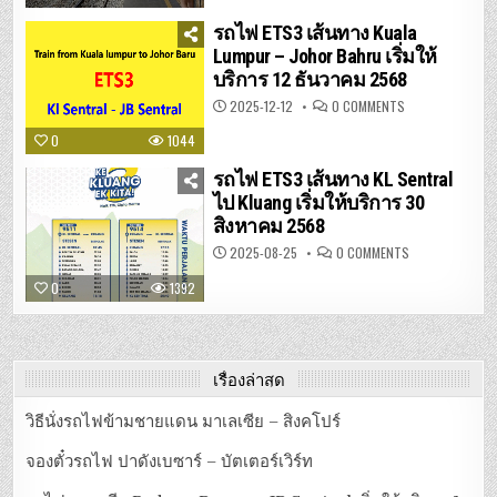
BESAR
–
รถไฟ ETS3 เส้นทาง Kuala
JB
SENTRAL
Lumpur – Johor Bahru เริ่มให้
เริ่ม
บริการ 12 ธันวาคม 2568
ให้
บริการ
1
ON
2025-12-12
0 COMMENTS
มกราคม
รถไฟ
2569
ETS3
0
1044
เส้น
ทาง
KUALA
รถไฟ ETS3 เส้นทาง KL Sentral
LUMPUR
–
ไป Kluang เริ่มให้บริการ 30
JOHOR
สิงหาคม 2568
BAHRU
เริ่ม
ให้
ON
2025-08-25
0 COMMENTS
บริการ
รถไฟ
12
ETS3
0
1392
ธันวาคม
เส้น
2568
ทาง
KL
SENTRAL
ไป
KLUANG
เริ่ม
เรื่องล่าสุด
ให้
บริการ
30
วิธีนั่งรถไฟข้ามชายแดน มาเลเซีย – สิงคโปร์
สิงหาคม
2568
จองตั๋วรถไฟ ปาดังเบซาร์ – บัตเตอร์เวิร์ท