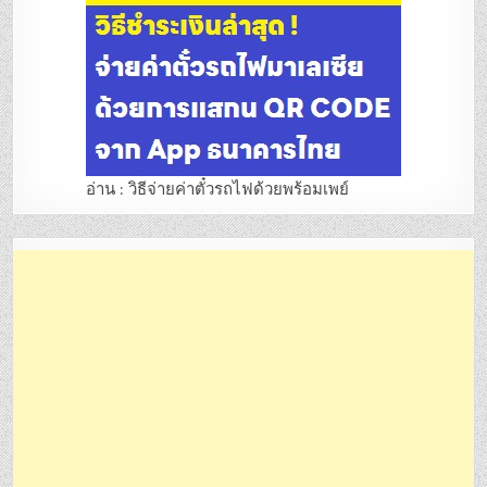
อ่าน : วิธีจ่ายค่าตั๋วรถไฟด้วยพร้อมเพย์