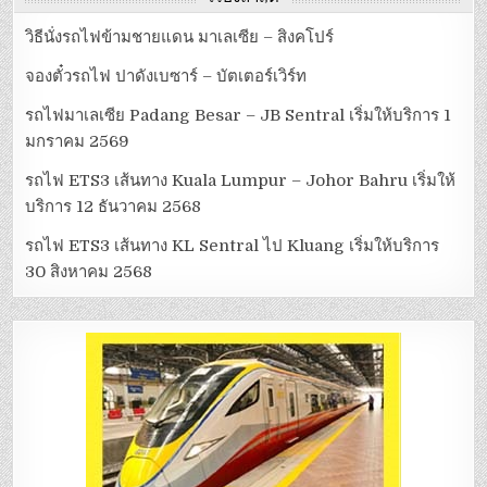
ให้
บริการ
30
วิธีนั่งรถไฟข้ามชายแดน มาเลเซีย – สิงคโปร์
สิงหาคม
2568
จองตั๋วรถไฟ ปาดังเบซาร์ – บัตเตอร์เวิร์ท
รถไฟมาเลเซีย Padang Besar – JB Sentral เริ่มให้บริการ 1
มกราคม 2569
รถไฟ ETS3 เส้นทาง Kuala Lumpur – Johor Bahru เริ่มให้
บริการ 12 ธันวาคม 2568
รถไฟ ETS3 เส้นทาง KL Sentral ไป Kluang เริ่มให้บริการ
30 สิงหาคม 2568