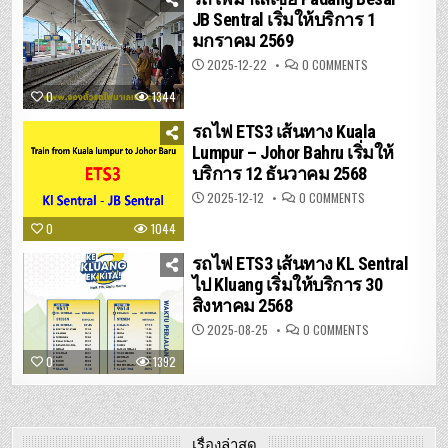
–
JB Sentral เริ่มให้บริการ 1
บัต
เต
มกราคม 2569
อร์เวิร์ท
ON
2025-12-22
0 COMMENTS
รถไฟ
มาเลเซีย
0
1344
PADANG
BESAR
–
รถไฟ ETS3 เส้นทาง Kuala
JB
SENTRAL
Lumpur – Johor Bahru เริ่มให้
เริ่ม
บริการ 12 ธันวาคม 2568
ให้
บริการ
1
ON
2025-12-12
0 COMMENTS
มกราคม
รถไฟ
2569
ETS3
0
1044
เส้น
ทาง
KUALA
รถไฟ ETS3 เส้นทาง KL Sentral
LUMPUR
–
ไป Kluang เริ่มให้บริการ 30
JOHOR
สิงหาคม 2568
BAHRU
เริ่ม
ให้
ON
2025-08-25
0 COMMENTS
บริการ
รถไฟ
12
ETS3
0
1392
ธันวาคม
เส้น
2568
ทาง
KL
SENTRAL
ไป
KLUANG
เริ่ม
เรื่องล่าสุด