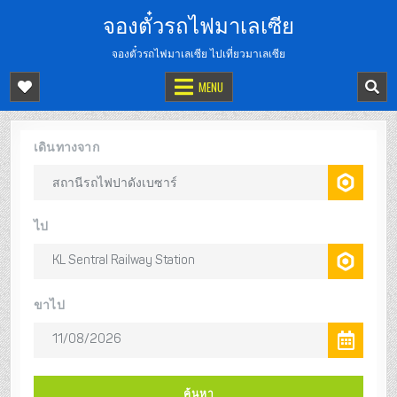
จองตั๋วรถไฟมาเลเซีย
จองตั๋วรถไฟมาเลเซีย ไปเที่ยวมาเลเซีย
MENU