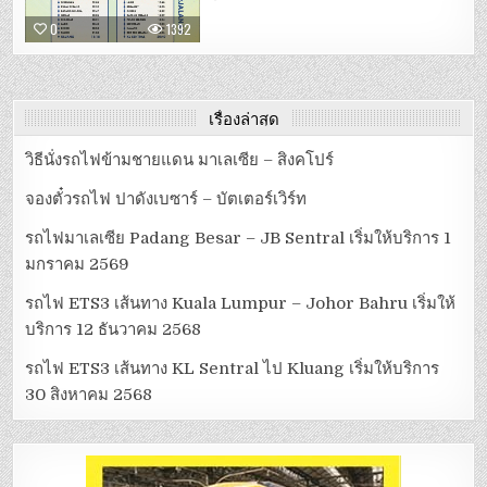
บริการ
รถไฟ
12
ETS3
0
1392
ธันวาคม
เส้น
2568
ทาง
KL
SENTRAL
ไป
KLUANG
เริ่ม
เรื่องล่าสุด
ให้
บริการ
30
วิธีนั่งรถไฟข้ามชายแดน มาเลเซีย – สิงคโปร์
สิงหาคม
2568
จองตั๋วรถไฟ ปาดังเบซาร์ – บัตเตอร์เวิร์ท
รถไฟมาเลเซีย Padang Besar – JB Sentral เริ่มให้บริการ 1
มกราคม 2569
รถไฟ ETS3 เส้นทาง Kuala Lumpur – Johor Bahru เริ่มให้
บริการ 12 ธันวาคม 2568
รถไฟ ETS3 เส้นทาง KL Sentral ไป Kluang เริ่มให้บริการ
30 สิงหาคม 2568