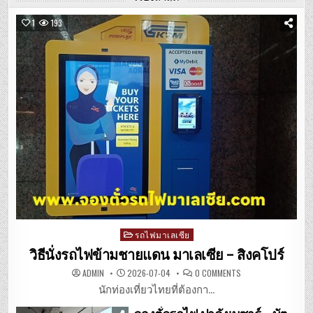
o
er
o
1
193
k
Posted
รถไฟมาเลเซีย
in
วิธีนั่งรถไฟข้ามชายแดน มาเลเซีย – สิงคโปร์
ON
ADMIN
2026-07-04
0 COMMENTS
วิธี
นั่ง
นักท่องเที่ยวไทยที่ต้องกา...
รถไฟ
ข้าม