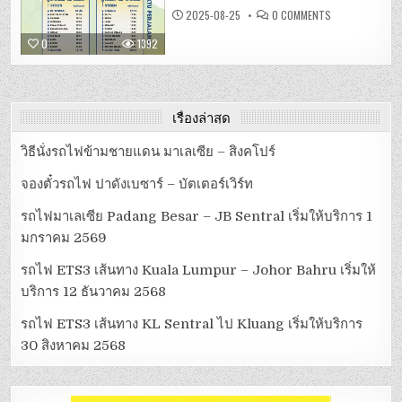
เริ่ม
ให้
ON
2025-08-25
0 COMMENTS
บริการ
รถไฟ
12
ETS3
0
1392
ธันวาคม
เส้น
2568
ทาง
KL
SENTRAL
ไป
KLUANG
เริ่ม
เรื่องล่าสุด
ให้
บริการ
30
วิธีนั่งรถไฟข้ามชายแดน มาเลเซีย – สิงคโปร์
สิงหาคม
2568
จองตั๋วรถไฟ ปาดังเบซาร์ – บัตเตอร์เวิร์ท
รถไฟมาเลเซีย Padang Besar – JB Sentral เริ่มให้บริการ 1
มกราคม 2569
รถไฟ ETS3 เส้นทาง Kuala Lumpur – Johor Bahru เริ่มให้
บริการ 12 ธันวาคม 2568
รถไฟ ETS3 เส้นทาง KL Sentral ไป Kluang เริ่มให้บริการ
30 สิงหาคม 2568