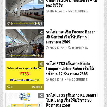
จองตั๋วรถไฟ ปาดังเบซาร์ – บัต
ชายแดน
มาเลเซีย
เตอร์เวิร์ท
–
สิงคโปร์
ON
2026-05-20
0 COMMENTS
จอง
ตั๋ว
รถไฟ
ปา
0
388
ดัง
เบ
ซาร์
รถไฟมาเลเซีย Padang Besar –
–
JB Sentral เริ่มให้บริการ 1
บัต
เต
มกราคม 2569
อร์เวิร์ท
ON
2025-12-22
0 COMMENTS
รถไฟ
มาเลเซีย
0
1345
PADANG
BESAR
–
รถไฟ ETS3 เส้นทาง Kuala
JB
SENTRAL
Lumpur – Johor Bahru เริ่มให้
เริ่ม
บริการ 12 ธันวาคม 2568
ให้
บริการ
1
ON
2025-12-12
0 COMMENTS
มกราคม
รถไฟ
2569
ETS3
0
1044
เส้น
ทาง
KUALA
รถไฟ ETS3 เส้นทาง KL Sentral
LUMPUR
–
ไป Kluang เริ่มให้บริการ 30
JOHOR
สิงหาคม 2568
BAHRU