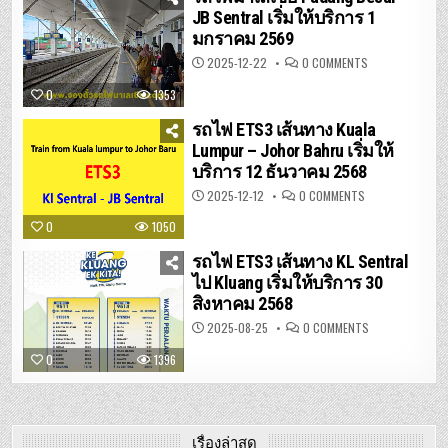
–
JB Sentral เริ่มให้บริการ 1
บัต
เต
มกราคม 2569
อร์เวิร์ท
ON
2025-12-22
0 COMMENTS
รถไฟ
มาเลเซีย
0
1353
PADANG
BESAR
–
รถไฟ ETS3 เส้นทาง Kuala
JB
SENTRAL
Lumpur – Johor Bahru เริ่มให้
เริ่ม
บริการ 12 ธันวาคม 2568
ให้
บริการ
1
ON
2025-12-12
0 COMMENTS
มกราคม
รถไฟ
2569
ETS3
0
1050
เส้น
ทาง
KUALA
รถไฟ ETS3 เส้นทาง KL Sentral
LUMPUR
–
ไป Kluang เริ่มให้บริการ 30
JOHOR
สิงหาคม 2568
BAHRU
เริ่ม
ให้
ON
2025-08-25
0 COMMENTS
บริการ
รถไฟ
12
ETS3
0
1396
ธันวาคม
เส้น
2568
ทาง
KL
SENTRAL
ไป
KLUANG
เริ่ม
เรื่องล่าสุด
ให้