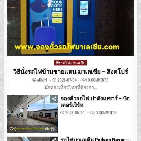
Posted
รถไฟมาเลเซีย
in
วิธีนั่งรถไฟข้ามชายแดน มาเลเซีย – สิงคโปร์
ON
ADMIN
2026-07-04
0 COMMENTS
วิธี
นั่ง
นักท่องเที่ยวไทยที่ต้องกา...
รถไฟ
ข้าม
จองตั๋วรถไฟ ปาดังเบซาร์ – บัต
ชายแดน
มาเลเซีย
เตอร์เวิร์ท
–
สิงคโปร์
ON
2026-05-20
0 COMMENTS
จอง
ตั๋ว
รถไฟ
ปา
0
391
ดัง
เบ
ซาร์
รถไฟมาเลเซีย Padang Besar –