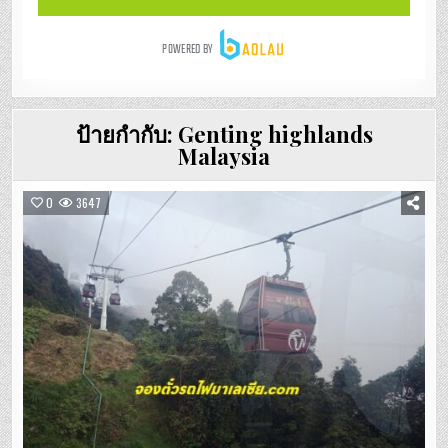
ป้ายกำกับ:
Genting highlands
Malaysia
0
3647