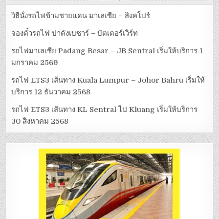
บริการ
30
วิธีนั่งรถไฟข้ามชายแดน มาเลเซีย – สิงคโปร์
สิงหาคม
2568
จองตั๋วรถไฟ ปาดังเบซาร์ – บัตเตอร์เวิร์ท
รถไฟมาเลเซีย Padang Besar – JB Sentral เริ่มให้บริการ 1
มกราคม 2569
รถไฟ ETS3 เส้นทาง Kuala Lumpur – Johor Bahru เริ่มให้
บริการ 12 ธันวาคม 2568
รถไฟ ETS3 เส้นทาง KL Sentral ไป Kluang เริ่มให้บริการ
30 สิงหาคม 2568