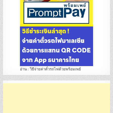
อ่าน : วิธีจ่ายค่าตั๋วรถไฟด้วยพร้อมเพย์