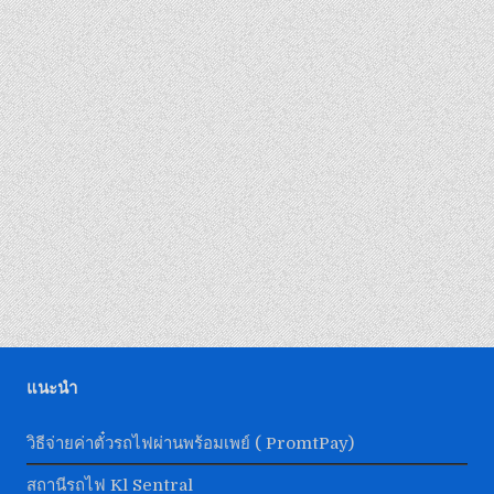
แนะนำ
วิธีจ่ายค่าตั๋วรถไฟผ่านพร้อมเพย์ ( PromtPay)
สถานีรถไฟ Kl Sentral