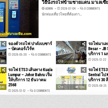
in
วิธีนั่งรถไฟข้ามชายแดน มาเลเซีย
ON
ADMIN
2026-07-04
0 COMMENTS
วิธี
นั่ง
นักท่องเที่ยวไทยที่ต้องกา...
รถไฟ
ข้าม
ชายแ
มาเลเซ
–
สิงคโป
จองตั๋วรถไฟ ปาดังเบซาร์
รถไฟมาเลเ
– บัตเตอร์เวิร์ท
Besar – JB S
บริการ 1 
ON
2026-05-20
0 COMMENTS
จอง
2025-12-22
ตั๋ว
391
0
1349
รถไฟ
ปา
ดัง
รถไฟ ETS3 เส้นทาง Kuala
รถไฟ ETS3 
เบ
Lumpur – Johor Bahru เริ่ม
Sentral ไป K
ซาร์
–
ให้บริการ 12 ธันวาคม
บริการ 30 
บัต
เต
2568
2025-08-25
อร์เวิร์ท
1048
0
1396
ON
2025-12-12
0 COMMENTS
รถไฟ
ETS3
เส้น
ทาง
KUALA
LUMPUR