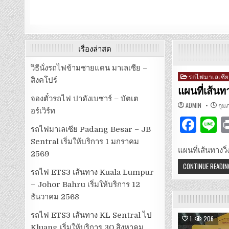
เรื่องล่าสุด
วิธีนั่งรถไฟข้ามชายแดน มาเลเซีย –
Posted
รถไฟมาเลเซีย
สิงคโปร์
in
แผนที่เส้นท
จองตั๋วรถไฟ ปาดังเบซาร์ – บัตเต
ADMIN
กุมภ
อร์เวิร์ท
F
L
รถไฟมาเลเซีย Padang Besar – JB
a
n
Sentral เริ่มให้บริการ 1 มกราคม
แผนที่เส้นทางว
c
e
2569
CONTINUE READIN
e
รถไฟ ETS3 เส้นทาง Kuala Lumpur
– Johor Bahru เริ่มให้บริการ 12
b
ธันวาคม 2568
o
รถไฟ ETS3 เส้นทาง KL Sentral ไป
o
1
206
Kluang เริ่มให้บริการ 30 สิงหาคม