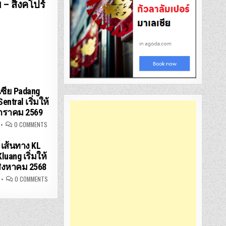
 – สิงคโปร์
ดน
ีย
ร์
ซีย Padang
entral เริ่มให้
มกราคม 2569
ON
0 COMMENTS
รถไฟ
มาเลเซีย
PADANG
เส้นทาง KL
BESAR
–
luang เริ่มให้
JB
สิงหาคม 2568
SENTRAL
เริ่ม
ON
ให้
0 COMMENTS
รถไฟ
บริการ
ETS3
1
เส้น
มกราคม
ทาง
2569
KL
SENTRAL
ไป