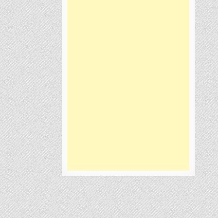
KLUANG
เริ่ม
ให้
บริการ
30
สิงหาคม
2568