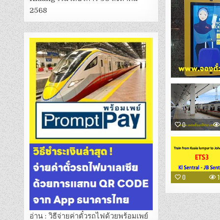
k
2568
0
0
อ่าน : วิธีจ่ายค่าตั๋วรถไฟด้วยพร้อมเพย์