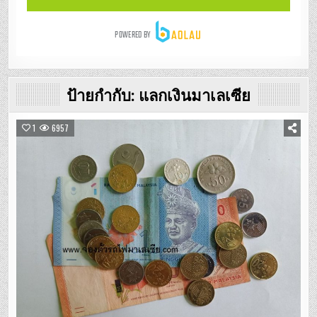
ป้ายกำกับ:
แลกเงินมาเลเซีย
1
6957