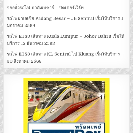
2568
จองตั๋วรถไฟ ปาดังเบซาร์ – บัตเตอร์เวิร์ท
รถไฟมาเลเซีย Padang Besar – JB Sentral เริ่มให้บริการ 1
มกราคม 2569
รถไฟ ETS3 เส้นทาง Kuala Lumpur – Johor Bahru เริ่มให้
บริการ 12 ธันวาคม 2568
รถไฟ ETS3 เส้นทาง KL Sentral ไป Kluang เริ่มให้บริการ
30 สิงหาคม 2568