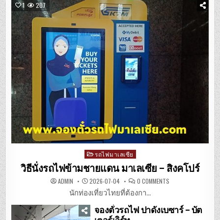
o
1
207
k
Posted
รถไฟมาเลเซีย
in
วิธีนั่งรถไฟข้ามชายแดน มาเลเซีย – สิงคโปร์
ON
ADMIN
2026-07-04
0 COMMENTS
วิธี
นั่ง
นักท่องเที่ยวไทยที่ต้องกา...
รถไฟ
ข้าม
จองตั๋วรถไฟ ปาดังเบซาร์ – บัต
ชายแดน
มาเลเซีย