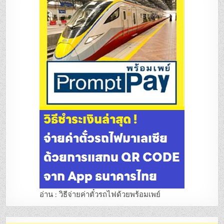
อ่าน : วิธีจ่ายค่าตั๋วรถไฟด้วยพร้อมเพย์