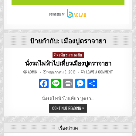
ป้ายกำกับ:
เมืองปูตราจายา
Posted
เที่ยวมาเลเซีย
in
นั่งรถไฟฟ้าไปเที่ยวเมืองปูตราจายา
ON
ADMIN
พฤษภาคม 3, 2019
LEAVE A COMMENT
นั่ง
รถไฟฟ้า
F
Li
P
M
S
ไป
เที่ยว
เมือง
a
n
ri
es
h
ปู
ตรา
นั่งรถไฟฟ้าไปเที่ยว ปูตรา…
c
e
n
se
ar
จายา
CONTINUE READING
e
t
n
e
b
g
เรื่องล่าสุด
o
er