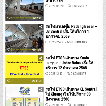
เตอร์เวิร์ท
–
สิงคโปร์
ON
2026-05-20
0 COMMENTS
จอง
ตั๋ว
รถไฟ
ปา
0
392
ดัง
เบ
ซาร์
รถไฟมาเลเซีย Padang Besar –
–
JB Sentral เริ่มให้บริการ 1
บัต
เต
มกราคม 2569
อร์เวิร์ท
ON
2025-12-22
0 COMMENTS
รถไฟ
มาเลเซีย
0
1355
PADANG
BESAR
–
รถไฟ ETS3 เส้นทาง Kuala
JB
SENTRAL
Lumpur – Johor Bahru เริ่มให้
เริ่ม
บริการ 12 ธันวาคม 2568
ให้
บริการ
1
ON
2025-12-12
0 COMMENTS
มกราคม
รถไฟ
2569
ETS3
0
1050
เส้น
ทาง
KUALA
รถไฟ ETS3 เส้นทาง KL Sentral
LUMPUR
–
ไป Kluang เริ่มให้บริการ 30
JOHOR
สิงหาคม 2568
BAHRU
เริ่ม
ให้
ON
2025-08-25
0 COMMENTS