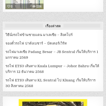
บริการ
รถไฟ
12
ETS3
0
1396
ธันวาคม
เส้น
2568
ทาง
KL
SENTRAL
ไป
KLUANG
เริ่ม
เรื่องล่าสุด
ให้
บริการ
30
วิธีนั่งรถไฟข้ามชายแดน มาเลเซีย – สิงคโปร์
สิงหาคม
2568
จองตั๋วรถไฟ ปาดังเบซาร์ – บัตเตอร์เวิร์ท
รถไฟมาเลเซีย Padang Besar – JB Sentral เริ่มให้บริการ 1
มกราคม 2569
รถไฟ ETS3 เส้นทาง Kuala Lumpur – Johor Bahru เริ่มให้
บริการ 12 ธันวาคม 2568
รถไฟ ETS3 เส้นทาง KL Sentral ไป Kluang เริ่มให้บริการ
30 สิงหาคม 2568