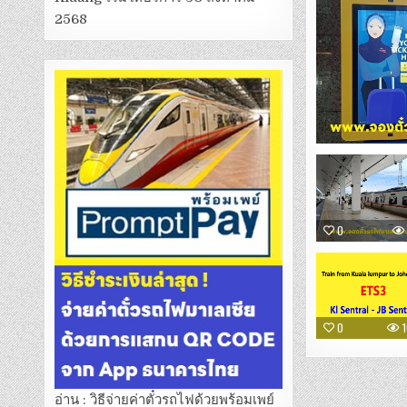
k
2568
0
0
อ่าน : วิธีจ่ายค่าตั๋วรถไฟด้วยพร้อมเพย์