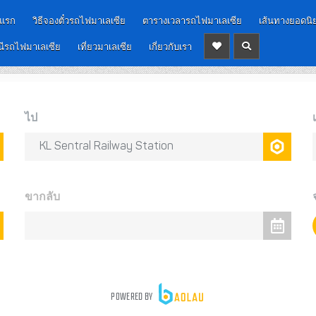
าแรก
วิธีจองตั๋วรถไฟมาเลเซีย
ตารางเวลารถไฟมาเลเซีย
เส้นทางยอดนิ
ีรถไฟมาเลเซีย
เที่ยวมาเลเซีย
เกี่ยวกับเรา