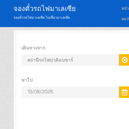
จองตั๋วรถไฟมาเลเซีย
หน้
จองตั๋วรถไฟมาเลเซีย ไปเที่ยวมาเลเซีย
สถาน