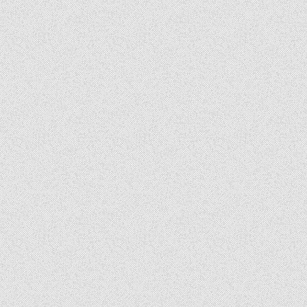
–
JOHOR
BAHRU
เริ่ม
ให้
บริการ
12
ธันวาคม
2568