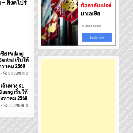
 – สิงคโปร์
ดน
ีย
ร์
ซีย Padang
entral เริ่มให้
มกราคม 2569
ON
0 COMMENTS
รถไฟ
มาเลเซีย
PADANG
เส้นทาง KL
BESAR
–
luang เริ่มให้
JB
สิงหาคม 2568
SENTRAL
เริ่ม
ON
ให้
0 COMMENTS
รถไฟ
บริการ
ETS3
1
เส้น
มกราคม
ทาง
2569
KL
SENTRAL
ไป