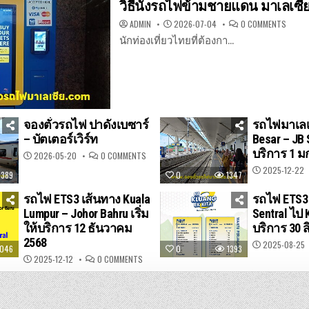
in
วิธีนั่งรถไฟข้ามชายแดน มาเลเซีย
ON
ADMIN
2026-07-04
0 COMMENTS
วิธี
นั่ง
นักท่องเที่ยวไทยที่ต้องกา...
รถไฟ
ข้าม
ชายแ
มาเลเซ
–
สิงคโป
จองตั๋วรถไฟ ปาดังเบซาร์
รถไฟมาเลเ
– บัตเตอร์เวิร์ท
Besar – JB S
บริการ 1 
ON
2026-05-20
0 COMMENTS
จอง
2025-12-22
ตั๋ว
389
0
1347
รถไฟ
ปา
ดัง
รถไฟ ETS3 เส้นทาง Kuala
รถไฟ ETS3 
เบ
Lumpur – Johor Bahru เริ่ม
Sentral ไป K
ซาร์
–
ให้บริการ 12 ธันวาคม
บริการ 30 
บัต
เต
2568
2025-08-25
อร์เวิร์ท
1046
0
1393
ON
2025-12-12
0 COMMENTS
รถไฟ
ETS3
เส้น
ทาง
KUALA
LUMPUR