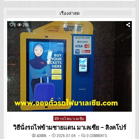
o
er
o
เรื่องล่าสุด
k
1
205
Posted
รถไฟมาเลเซีย
in
วิธีนั่งรถไฟข้ามชายแดน มาเลเซีย – สิงคโปร์
ON
ADMIN
2026-07-04
0 COMMENTS
วิธี