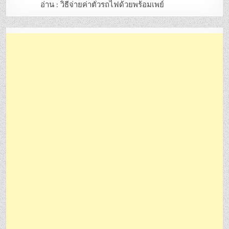
อ่าน : วิธีจ่ายค่าตั๋วรถไฟด้วยพร้อมเพย์