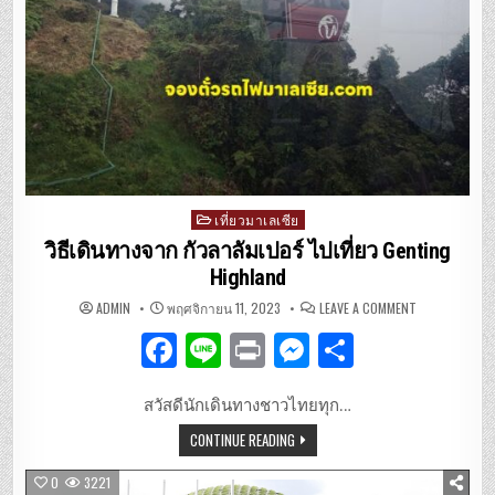
Posted
เที่ยวมาเลเซีย
in
วิธีเดินทางจาก กัวลาลัมเปอร์ ไปเที่ยว Genting
Highland
ON
ADMIN
พฤศจิกายน 11, 2023
LEAVE A COMMENT
วิธี
เดิน
F
Li
P
M
S
ทาง
จาก
กัวลาลัมเปอร์
a
n
ri
es
h
ไป
เที่ยว
สวัสดีนักเดินทางชาวไทยทุก…
c
e
n
se
ar
GENTING
HIGHLAND
CONTINUE READING
e
t
n
e
b
g
0
3221