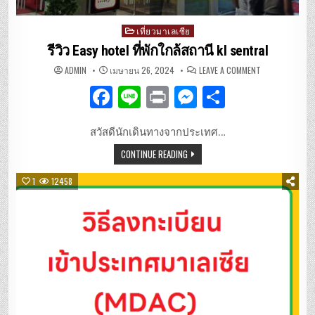
Posted
เที่ยวมาเลเซีย
in
รีวิว Easy hotel ที่พักใกล้สถานี kl sentral
ON
ADMIN
เมษายน 26, 2024
LEAVE A COMMENT
รีวิว
EASY
F
Li
P
M
S
HOTEL
ที่พัก
ใกล้
a
n
ri
es
h
สถานี
KL
สวัสดีนักเดินทางจากประเทศ…
c
e
n
se
ar
SENTRAL
CONTINUE READING
e
t
n
e
b
g
1
12458
o
er
o
k