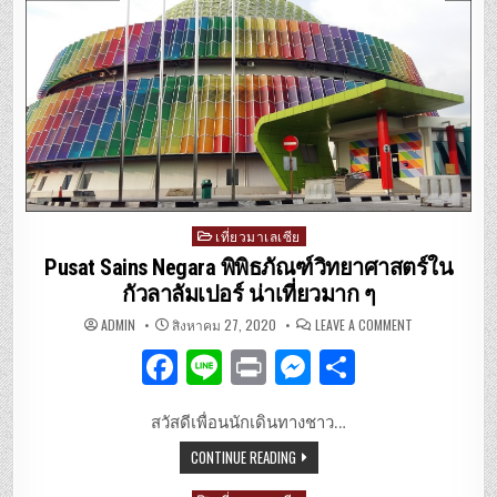
o
er
o
k
Posted
เที่ยวมาเลเซีย
in
Pusat Sains Negara พิพิธภัณฑ์วิทยาศาสตร์ใน
กัวลาลัมเปอร์ น่าเที่ยวมาก ๆ
ON
ADMIN
สิงหาคม 27, 2020
LEAVE A COMMENT
PUSAT
SAINS
F
Li
P
M
S
NEGARA
พิพิธภัณฑ์
วิทยาศาสตร์
a
n
ri
es
h
ใน
กัวลาลัมเปอร์
สวัสดีเพื่อนนักเดินทางชาว…
c
e
n
se
ar
น่า
เที่ยว
CONTINUE READING
มาก
e
t
n
e
ๆ