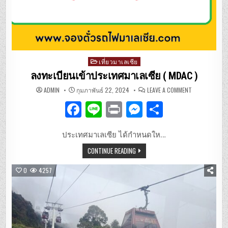
Posted
เที่ยวมาเลเซีย
in
ลงทะเบียนเข้าประเทศมาเลเซีย ( MDAC )
ON
ADMIN
กุมภาพันธ์ 22, 2024
LEAVE A COMMENT
ลง
ทะเบียน
F
Li
P
M
S
เข้า
ประเทศ
มาเลเซีย
a
n
ri
es
h
(
MDAC
ประเทศมาเลเซีย ได้กำหนดให…
c
e
n
se
ar
)
CONTINUE READING
e
t
n
e
b
g
0
4257
o
er
o
k