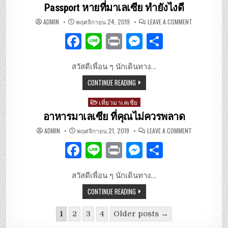
in
Passport หายที่มาเลเซีย ทำยังไงดี
o
er
ON
ADMIN
พฤศจิกายน 24, 2019
LEAVE A COMMENT
o
PASSPORT
หาย
F
Li
P
M
S
ที่
k
มาเลเซีย
ทำ
a
n
ri
es
h
ยัง
ไงดี
สวัสดีเพื่อน ๆ นักเดินทาง…
c
e
n
se
ar
CONTINUE READING
e
t
n
e
b
g
Posted
เที่ยวมาเลเซีย
in
อาหารมาเลเซีย ที่คุณไม่ควรพลาด
o
er
ON
ADMIN
พฤศจิกายน 21, 2019
LEAVE A COMMENT
o
อาหาร
มาเลเซีย
F
Li
P
M
S
ที่
k
คุณ
ไม่
a
n
ri
es
h
ควร
พลาด
สวัสดีเพื่อน ๆ นักเดินทาง…
c
e
n
se
ar
CONTINUE READING
e
t
n
e
b
g
1
2
3
4
Older posts →