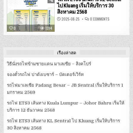
LUMPUR
–
ไป Kluang เริ่มให้บริการ 30
JOHOR
สิงหาคม 2568
BAHRU
เริ่ม
ให้
ON
2025-08-25
0 COMMENTS
บริการ
รถไฟ
12
ETS3
0
1394
ธันวาคม
เส้น
2568
ทาง
KL
SENTRAL
ไป
KLUANG
เริ่ม
เรื่องล่าสุด
ให้
บริการ
30
วิธีนั่งรถไฟข้ามชายแดน มาเลเซีย – สิงคโปร์
สิงหาคม
2568
จองตั๋วรถไฟ ปาดังเบซาร์ – บัตเตอร์เวิร์ท
รถไฟมาเลเซีย Padang Besar – JB Sentral เริ่มให้บริการ 1
มกราคม 2569
รถไฟ ETS3 เส้นทาง Kuala Lumpur – Johor Bahru เริ่มให้
บริการ 12 ธันวาคม 2568
รถไฟ ETS3 เส้นทาง KL Sentral ไป Kluang เริ่มให้บริการ
30 สิงหาคม 2568