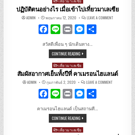
b
g
Posted
เที่ยวมาเลเซีย
in
ปฏิบัติตนอย่างไร เมื่อเข้าไปเที่ยวมาเลเซีย
o
er
ON
ADMIN
พฤษภาคม 12, 2020
LEAVE A COMMENT
o
ปฏิบัติ
ตน
F
Li
P
M
S
อย่างไร
k
เมื่อ
เข้าไป
a
n
ri
es
h
เที่ยว
มาเลเซีย
สวัสดีเพื่อน ๆ นักเดินทาง…
c
e
n
se
ar
CONTINUE READING
e
t
n
e
b
g
Posted
เที่ยวมาเลเซีย
in
สัมผัสอากาศเย็นทั้งปีที่ คาเมรอนไฮแลนด์
o
er
ON
ADMIN
กุมภาพันธ์ 2, 2020
LEAVE A COMMENT
o
สัมผัส
อากาศ
F
Li
P
M
S
เย็น
k
ทั้ง
ปี
a
n
ri
es
h
ที่
คา
คาเมรอนไฮแลนด์ เป็นสถานที…
c
e
n
se
ar
เม
รอน
CONTINUE READING
ไฮ
e
t
n
e
แลนด์
b
g
Posted
เที่ยวมาเลเซีย