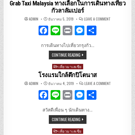
in
Grab Taxi Malaysia ทางเลือกในการเดินทางเที่ยว
o
er
กัวลาลัมเปอร์
o
ON
ADMIN
ธันวาคม 5, 2019
LEAVE A COMMENT
GRAB
k
TAXI
F
Li
P
M
S
MALAYSIA
ทาง
เลือก
a
n
ri
es
h
ใน
การ
การเดินทางไปเที่ยวกรุงกัว…
c
e
n
se
ar
เดิน
ทาง
CONTINUE READING
เที่ยว
e
t
n
e
กัวลาลัมเปอร์
b
g
Posted
เที่ยวมาเลเซีย
in
โรงแรมใกล้ตึกปิโตนาส
o
er
ON
ADMIN
ธันวาคม 4, 2019
LEAVE A COMMENT
o
โรงแรม
ใกล้
F
Li
P
M
S
ตึก
k
ปิ
โต
a
n
ri
es
h
นาส
สวัสดีเพื่อน ๆ นักเดินทาง…
c
e
n
se
ar
CONTINUE READING
e
t
n
e
b
g
Posted
เที่ยวมาเลเซีย