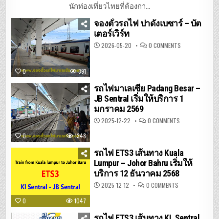
นั่ง
นักท่องเที่ยวไทยที่ต้องกา...
รถไฟ
ข้าม
จองตั๋วรถไฟ ปาดังเบซาร์ – บัต
ชายแดน
มาเลเซีย
เตอร์เวิร์ท
–
สิงคโปร์
ON
2026-05-20
0 COMMENTS
จอง
ตั๋ว
รถไฟ
ปา
0
391
ดัง
เบ
ซาร์
รถไฟมาเลเซีย Padang Besar –
–
JB Sentral เริ่มให้บริการ 1
บัต
เต
มกราคม 2569
อร์เวิร์ท
ON
2025-12-22
0 COMMENTS
รถไฟ
มาเลเซีย
0
1348
PADANG
BESAR
–
รถไฟ ETS3 เส้นทาง Kuala
JB
SENTRAL
Lumpur – Johor Bahru เริ่มให้
เริ่ม
บริการ 12 ธันวาคม 2568
ให้
บริการ
1
ON
2025-12-12
0 COMMENTS
มกราคม
รถไฟ
2569
ETS3
0
1047
เส้น
ทาง
KUALA
รถไฟ ETS3 เส้นทาง KL Sentral