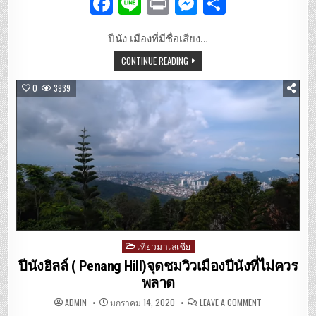
F
Li
P
M
S
แห่ง
k
STREET
ART
a
n
ri
es
h
ปีนัง เมืองที่มีชื่อเสียง…
c
e
n
se
ar
CONTINUE READING
e
t
n
e
b
g
0
3939
o
er
o
k
Posted
เที่ยวมาเลเซีย
in
ปีนังฮิลล์ ( Penang Hill)จุดชมวิวเมืองปีนังที่ไม่ควร
พลาด
ON
ADMIN
มกราคม 14, 2020
LEAVE A COMMENT
ปีนัง