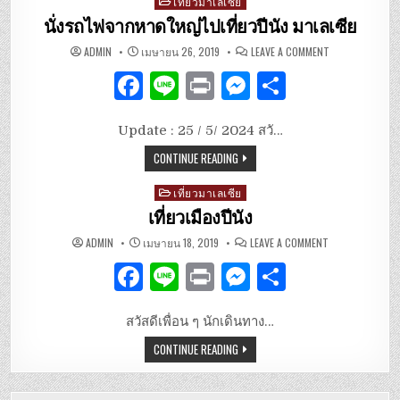
Posted
เที่ยวมาเลเซีย
in
นั่งรถไฟจากหาดใหญ่ไปเที่ยวปีนัง มาเลเซีย
ON
ADMIN
เมษายน 26, 2019
LEAVE A COMMENT
นั่ง
รถไฟ
F
Li
P
M
S
จาก
หาดใหญ่
ไป
a
n
ri
es
h
เที่ยว
ปีนัง
Update : 25 / 5/ 2024 สวั…
c
e
n
se
ar
มาเลเซีย
CONTINUE READING
e
t
n
e
b
g
Posted
เที่ยวมาเลเซีย
in
เที่ยวเมืองปีนัง
o
er
ON
ADMIN
เมษายน 18, 2019
LEAVE A COMMENT
o
เที่ยว
เมือง
F
Li
P
M
S
ปีนัง
k
a
n
ri
es
h
สวัสดีเพื่อน ๆ นักเดินทาง…
c
e
n
se
ar
CONTINUE READING
e
t
n
e
b
g