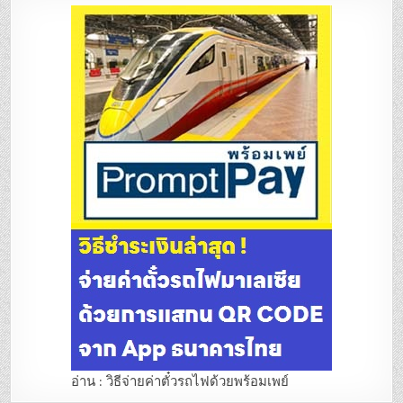
อ่าน : วิธีจ่ายค่าตั๋วรถไฟด้วยพร้อมเพย์