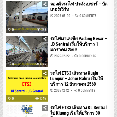
ข้าม
จองตั๋วรถไฟ ปาดังเบซาร์ – บัต
ชายแดน
มาเลเซีย
เตอร์เวิร์ท
–
สิงคโปร์
ON
2026-05-20
0 COMMENTS
จอง
ตั๋ว
รถไฟ
ปา
0
389
ดัง
เบ
ซาร์
รถไฟมาเลเซีย Padang Besar –
–
JB Sentral เริ่มให้บริการ 1
บัต
เต
มกราคม 2569
อร์เวิร์ท
ON
2025-12-22
0 COMMENTS
รถไฟ
มาเลเซีย
0
1346
PADANG
BESAR
–
รถไฟ ETS3 เส้นทาง Kuala
JB
SENTRAL
Lumpur – Johor Bahru เริ่มให้
เริ่ม
บริการ 12 ธันวาคม 2568
ให้
บริการ
1
ON
2025-12-12
0 COMMENTS
มกราคม
รถไฟ
2569
ETS3
0
1045
เส้น
ทาง
KUALA
รถไฟ ETS3 เส้นทาง KL Sentral
LUMPUR
–
ไป Kluang เริ่มให้บริการ 30
JOHOR