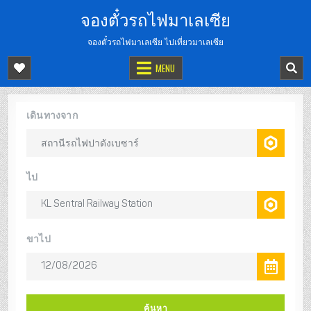
จองตั๋วรถไฟมาเลเซีย
จองตั๋วรถไฟมาเลเซีย ไปเที่ยวมาเลเซีย
MENU