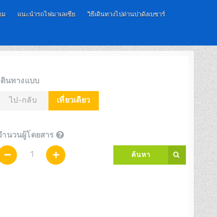
ยม
แนะนำรถไฟมาเลเซีย
วิธีเดินทางไปด่านปาดังเบซาร์