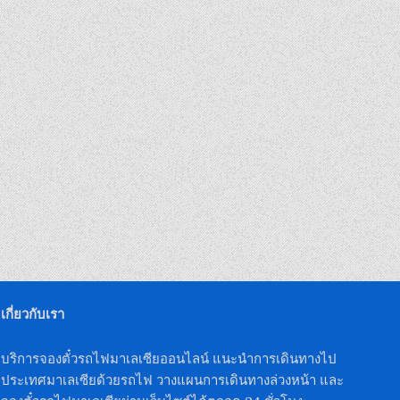
เกี่ยวกับเรา
บริการจองตั๋วรถไฟมาเลเซียออนไลน์ แนะนำการเดินทางไป
ประเทศมาเลเซียด้วยรถไฟ วางแผนการเดินทางล่วงหน้า และ