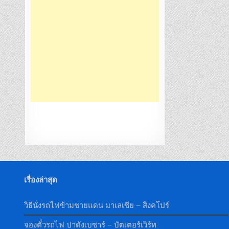
เรื่องล่าสุด
วิธีนั่งรถไฟข้ามชายแดน มาเลเซีย – สิงคโปร์
จองตั๋วรถไฟ ปาดังเบซาร์ – บัตเตอร์เวิร์ท