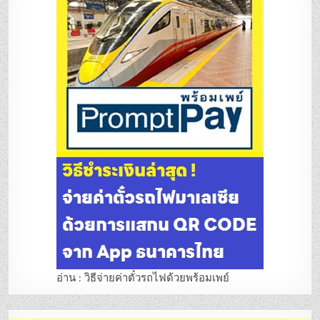
อ่าน : วิธีจ่ายค่าตั๋วรถไฟด้วยพร้อมเพย์