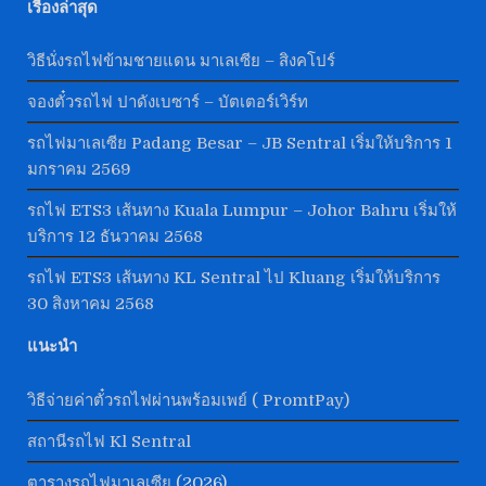
เรื่องล่าสุด
วิธีนั่งรถไฟข้ามชายแดน มาเลเซีย – สิงคโปร์
จองตั๋วรถไฟ ปาดังเบซาร์ – บัตเตอร์เวิร์ท
รถไฟมาเลเซีย Padang Besar – JB Sentral เริ่มให้บริการ 1
มกราคม 2569
รถไฟ ETS3 เส้นทาง Kuala Lumpur – Johor Bahru เริ่มให้
บริการ 12 ธันวาคม 2568
รถไฟ ETS3 เส้นทาง KL Sentral ไป Kluang เริ่มให้บริการ
30 สิงหาคม 2568
แนะนำ
วิธีจ่ายค่าตั๋วรถไฟผ่านพร้อมเพย์ ( PromtPay)
สถานีรถไฟ Kl Sentral
ตารางรถไฟมาเลเซีย
(2026)