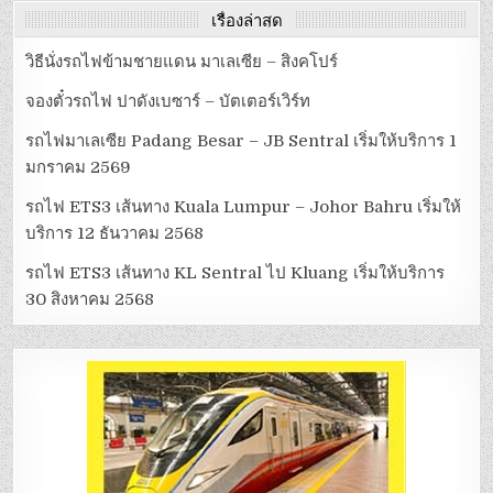
เริ่ม
เรื่องล่าสุด
ให้
บริการ
30
วิธีนั่งรถไฟข้ามชายแดน มาเลเซีย – สิงคโปร์
สิงหาคม
2568
จองตั๋วรถไฟ ปาดังเบซาร์ – บัตเตอร์เวิร์ท
รถไฟมาเลเซีย Padang Besar – JB Sentral เริ่มให้บริการ 1
มกราคม 2569
รถไฟ ETS3 เส้นทาง Kuala Lumpur – Johor Bahru เริ่มให้
บริการ 12 ธันวาคม 2568
รถไฟ ETS3 เส้นทาง KL Sentral ไป Kluang เริ่มให้บริการ
30 สิงหาคม 2568