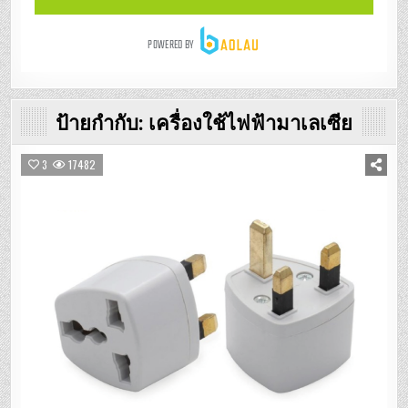
ป้ายกำกับ:
เครื่องใช้ไฟฟ้ามาเลเซีย
3
17482