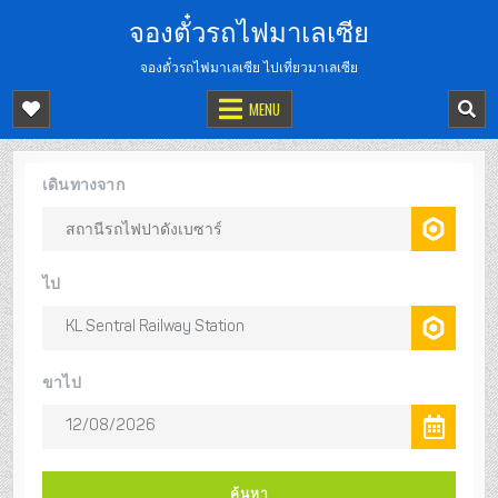
จองตั๋วรถไฟมาเลเซีย
จองตั๋วรถไฟมาเลเซีย ไปเที่ยวมาเลเซีย
MENU