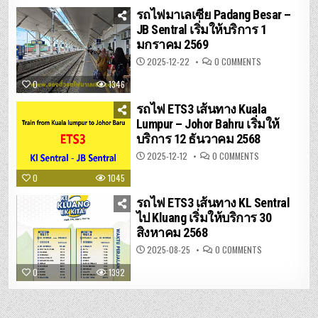
เบ
ซาร์
รถไฟมาเลเซีย Padang Besar –
–
JB Sentral เริ่มให้บริการ 1
บัต
เต
มกราคม 2569
อร์เวิร์ท
ON
2025-12-22
0 COMMENTS
รถไฟ
มาเลเซีย
0
1346
PADANG
BESAR
–
รถไฟ ETS3 เส้นทาง Kuala
JB
SENTRAL
Lumpur – Johor Bahru เริ่มให้
เริ่ม
บริการ 12 ธันวาคม 2568
ให้
บริการ
1
ON
2025-12-12
0 COMMENTS
มกราคม
รถไฟ
2569
ETS3
0
1045
เส้น
ทาง
KUALA
รถไฟ ETS3 เส้นทาง KL Sentral
LUMPUR
–
ไป Kluang เริ่มให้บริการ 30
JOHOR
สิงหาคม 2568
BAHRU
เริ่ม
ให้
ON
2025-08-25
0 COMMENTS
บริการ
รถไฟ
12
ETS3
0
1392
ธันวาคม
เส้น
2568
ทาง
KL
SENTRAL
ไป
KLUANG