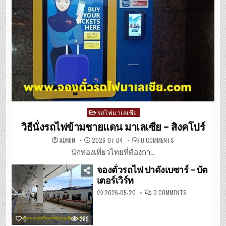
Posted
รถไฟมาเลเซีย
in
วิธีนั่งรถไฟข้ามชายแดน มาเลเซีย – สิงคโปร์
ON
ADMIN
2026-07-04
0 COMMENTS
วิธี
นั่ง
นักท่องเที่ยวไทยที่ต้องกา...
รถไฟ
ข้าม
จองตั๋วรถไฟ ปาดังเบซาร์ – บัต
ชายแดน
มาเลเซีย
เตอร์เวิร์ท
–
สิงคโปร์
ON
2026-05-20
0 COMMENTS
จอง
ตั๋ว
รถไฟ
ปา
0
389
ดัง