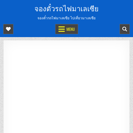
จองตั๋วรถไฟมาเลเซีย
จองตั๋วรถไฟมาเลเซีย ไปเที่ยวมาเลเซีย
MENU