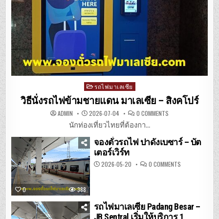
Posted
รถไฟมาเลเซีย
in
วิธีนั่งรถไฟข้ามชายแดน มาเลเซีย – สิงคโปร์
ON
ADMIN
2026-07-04
0 COMMENTS
วิธี
นั่ง
นักท่องเที่ยวไทยที่ต้องกา...
รถไฟ
ข้าม
จองตั๋วรถไฟ ปาดังเบซาร์ – บัต
ชายแดน
มาเลเซีย
เตอร์เวิร์ท
–
สิงคโปร์
ON
2026-05-20
0 COMMENTS
จอง
ตั๋ว
รถไฟ
ปา
0
388
ดัง
เบ
ซาร์
รถไฟมาเลเซีย Padang Besar –
–
JB Sentral เริ่มให้บริการ 1
บัต