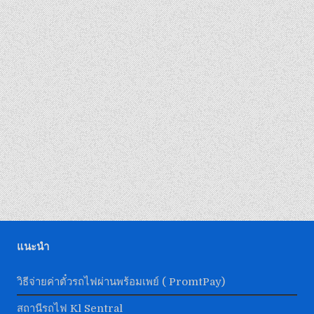
แนะนำ
วิธีจ่ายค่าตั๋วรถไฟผ่านพร้อมเพย์ ( PromtPay)
สถานีรถไฟ Kl Sentral