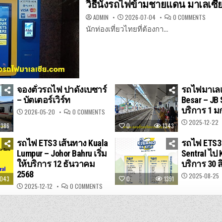
in
วิธีนั่งรถไฟข้ามชายแดน มาเลเซีย
ON
ADMIN
2026-07-04
0 COMMENTS
วิธี
นั่ง
นักท่องเที่ยวไทยที่ต้องกา...
รถไฟ
ข้าม
ชายแ
มาเลเซ
–
สิงคโป
จองตั๋วรถไฟ ปาดังเบซาร์
รถไฟมาเลเ
– บัตเตอร์เวิร์ท
Besar – JB S
บริการ 1 
ON
2026-05-20
0 COMMENTS
จอง
2025-12-22
ตั๋ว
386
0
1343
รถไฟ
ปา
ดัง
รถไฟ ETS3 เส้นทาง Kuala
รถไฟ ETS3 
เบ
Lumpur – Johor Bahru เริ่ม
Sentral ไป K
ซาร์
–
ให้บริการ 12 ธันวาคม
บริการ 30 
บัต
เต
2568
2025-08-25
อร์เวิร์ท
1043
0
1391
ON
2025-12-12
0 COMMENTS
รถไฟ
ETS3
เส้น
ทาง
KUALA
LUMPUR