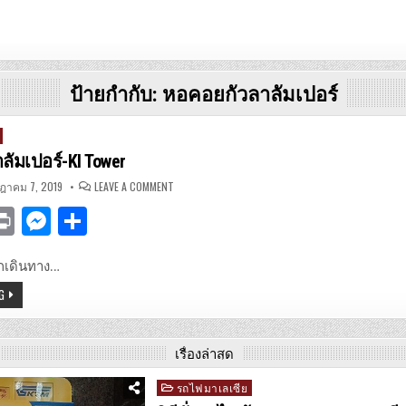
ป้ายกำกับ:
หอคอยกัวลาลัมเปอร์
ัมเปอร์-Kl Tower
ON
ฎาคม 7, 2019
LEAVE A COMMENT
หอคอย
กัวลาลัมเปอร์-
i
P
M
S
KL
TOWER
ri
es
h
นักเดินทาง…
n
se
ar
G
t
n
e
g
เรื่องล่าสุด
er
Posted
รถไฟมาเลเซีย