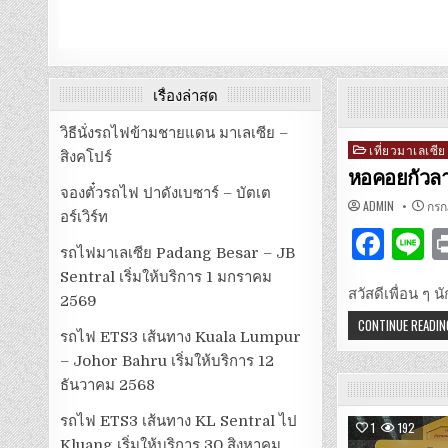
เรื่องล่าสุด
วิธีนั่งรถไฟข้ามชายแดน มาเลเซีย –
Posted
เที่ยวมาเลเซีย
สิงคโปร์
in
หอคอยกัวลาล
จองตั๋วรถไฟ ปาดังเบซาร์ – บัตเต
ADMIN
กรก
อร์เวิร์ท
F
L
รถไฟมาเลเซีย Padang Besar – JB
a
n
Sentral เริ่มให้บริการ 1 มกราคม
สวัสดีเพื่อน ๆ 
c
e
2569
CONTINUE READIN
e
รถไฟ ETS3 เส้นทาง Kuala Lumpur
– Johor Bahru เริ่มให้บริการ 12
b
ธันวาคม 2568
o
รถไฟ ETS3 เส้นทาง KL Sentral ไป
o
1
192
Kluang เริ่มให้บริการ 30 สิงหาคม