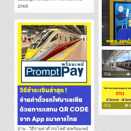
k
2568
0
0
อ่าน : วิธีจ่ายค่าตั๋วรถไฟด้วยพร้อมเพย์