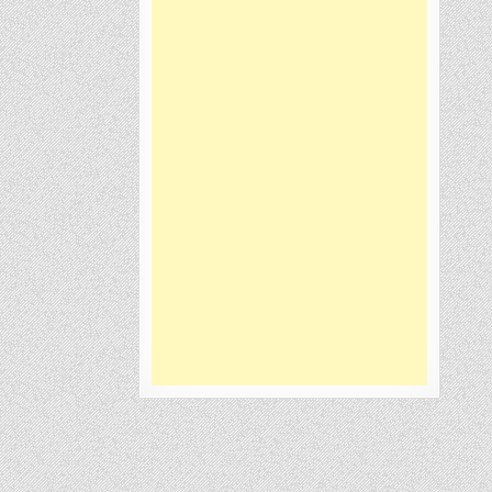
KLUANG
เริ่ม
ให้
บริการ
30
สิงหาคม
2568