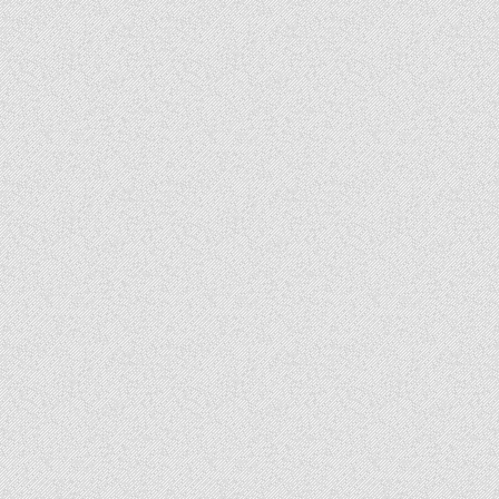
–
JOHOR
BAHRU
เริ่ม
ให้
บริการ
12
ธันวาคม
2568