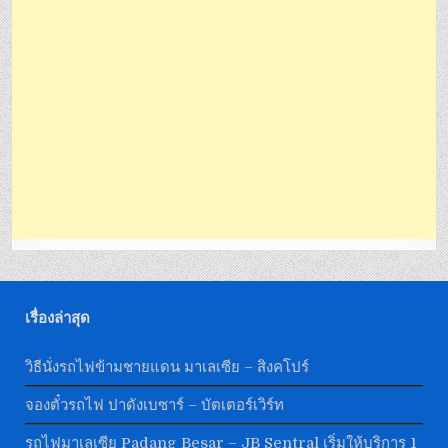
เรื่องล่าสุด
วิธีนั่งรถไฟข้ามชายแดน มาเลเซีย – สิงคโปร์
จองตั๋วรถไฟ ปาดังเบซาร์ – บัตเตอร์เวิร์ท
รถไฟมาเลเซีย Padang Besar – JB Sentral เริ่มให้บริการ 1