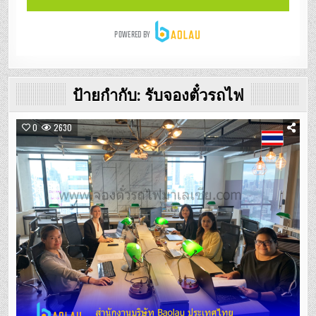
ป้ายกำกับ:
รับจองตั๋วรถไฟ
0
2630