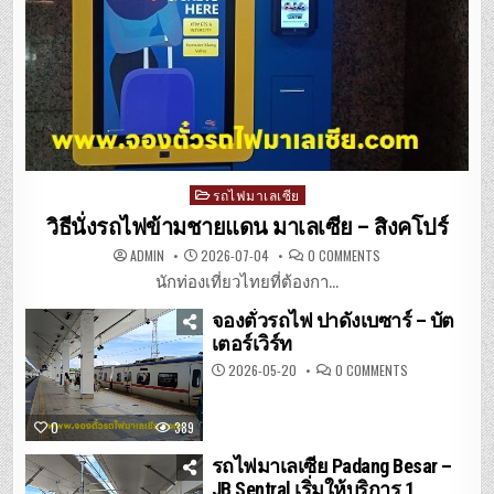
Posted
รถไฟมาเลเซีย
in
วิธีนั่งรถไฟข้ามชายแดน มาเลเซีย – สิงคโปร์
ON
ADMIN
2026-07-04
0 COMMENTS
วิธี
นั่ง
นักท่องเที่ยวไทยที่ต้องกา...
รถไฟ
ข้าม
จองตั๋วรถไฟ ปาดังเบซาร์ – บัต
ชายแดน
มาเลเซีย
เตอร์เวิร์ท
–
สิงคโปร์
ON
2026-05-20
0 COMMENTS
จอง
ตั๋ว
รถไฟ
ปา
0
389
ดัง
เบ
ซาร์
รถไฟมาเลเซีย Padang Besar –
–
JB Sentral เริ่มให้บริการ 1
บัต