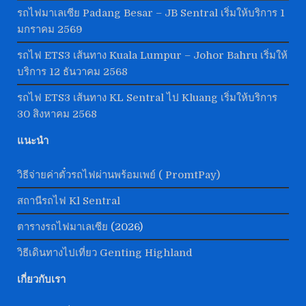
รถไฟมาเลเซีย Padang Besar – JB Sentral เริ่มให้บริการ 1
มกราคม 2569
รถไฟ ETS3 เส้นทาง Kuala Lumpur – Johor Bahru เริ่มให้
บริการ 12 ธันวาคม 2568
รถไฟ ETS3 เส้นทาง KL Sentral ไป Kluang เริ่มให้บริการ
30 สิงหาคม 2568
แนะนำ
วิธีจ่ายค่าตั๋วรถไฟผ่านพร้อมเพย์ ( PromtPay)
สถานีรถไฟ Kl Sentral
ตารางรถไฟมาเลเซีย
(2026)
วิธีเดินทางไปเที่ยว Genting Highland
เกี่ยวกับเรา