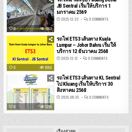
–
JB Sentral เริ่มให้บริการ 1
บัต
เต
มกราคม 2569
อร์เวิร์ท
ON
2025-12-22
0 COMMENTS
รถไฟ
มาเลเซีย
0
1353
PADANG
BESAR
–
รถไฟ ETS3 เส้นทาง Kuala
JB
SENTRAL
Lumpur – Johor Bahru เริ่มให้
เริ่ม
บริการ 12 ธันวาคม 2568
ให้
บริการ
1
ON
2025-12-12
0 COMMENTS
มกราคม
รถไฟ
2569
ETS3
0
1050
เส้น
ทาง
KUALA
รถไฟ ETS3 เส้นทาง KL Sentral
LUMPUR
–
ไป Kluang เริ่มให้บริการ 30
JOHOR
สิงหาคม 2568
BAHRU
เริ่ม
ให้
ON
2025-08-25
0 COMMENTS
บริการ
รถไฟ
12
ETS3
0
1396
ธันวาคม
เส้น
2568
ทาง
KL
SENTRAL
ไป
KLUANG
เริ่ม
เรื่องล่าสุด