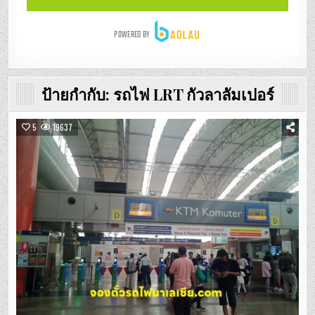
ป้ายกำกับ:
รถไฟ LRT กัวลาลัมเปอร์
5
19637