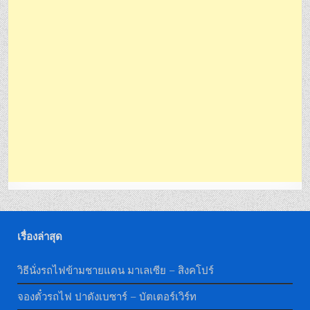
เรื่องล่าสุด
วิธีนั่งรถไฟข้ามชายแดน มาเลเซีย – สิงคโปร์
จองตั๋วรถไฟ ปาดังเบซาร์ – บัตเตอร์เวิร์ท