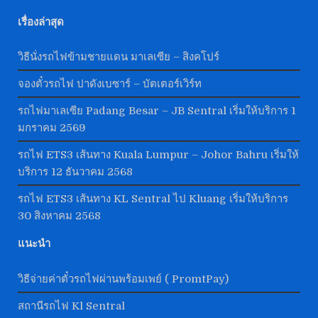
เรื่องล่าสุด
วิธีนั่งรถไฟข้ามชายแดน มาเลเซีย – สิงคโปร์
จองตั๋วรถไฟ ปาดังเบซาร์ – บัตเตอร์เวิร์ท
รถไฟมาเลเซีย Padang Besar – JB Sentral เริ่มให้บริการ 1
มกราคม 2569
รถไฟ ETS3 เส้นทาง Kuala Lumpur – Johor Bahru เริ่มให้
บริการ 12 ธันวาคม 2568
รถไฟ ETS3 เส้นทาง KL Sentral ไป Kluang เริ่มให้บริการ
30 สิงหาคม 2568
แนะนำ
วิธีจ่ายค่าตั๋วรถไฟผ่านพร้อมเพย์ ( PromtPay)
สถานีรถไฟ Kl Sentral