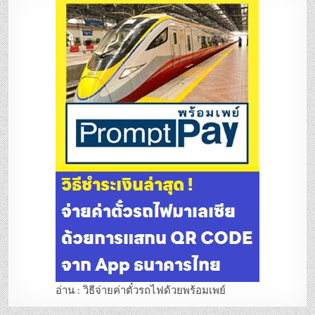
อ่าน : วิธีจ่ายค่าตั๋วรถไฟด้วยพร้อมเพย์