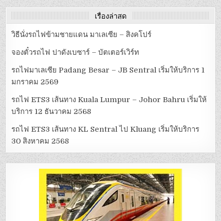
ไป
KLUANG
เริ่ม
เรื่องล่าสุด
ให้
บริการ
30
วิธีนั่งรถไฟข้ามชายแดน มาเลเซีย – สิงคโปร์
สิงหาคม
2568
จองตั๋วรถไฟ ปาดังเบซาร์ – บัตเตอร์เวิร์ท
รถไฟมาเลเซีย Padang Besar – JB Sentral เริ่มให้บริการ 1
มกราคม 2569
รถไฟ ETS3 เส้นทาง Kuala Lumpur – Johor Bahru เริ่มให้
บริการ 12 ธันวาคม 2568
รถไฟ ETS3 เส้นทาง KL Sentral ไป Kluang เริ่มให้บริการ
30 สิงหาคม 2568