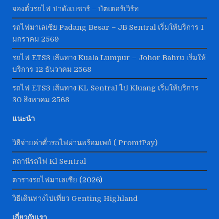
จองตั๋วรถไฟ ปาดังเบซาร์ – บัตเตอร์เวิร์ท
รถไฟมาเลเซีย Padang Besar – JB Sentral เริ่มให้บริการ 1
มกราคม 2569
รถไฟ ETS3 เส้นทาง Kuala Lumpur – Johor Bahru เริ่มให้
บริการ 12 ธันวาคม 2568
รถไฟ ETS3 เส้นทาง KL Sentral ไป Kluang เริ่มให้บริการ
30 สิงหาคม 2568
แนะนำ
วิธีจ่ายค่าตั๋วรถไฟผ่านพร้อมเพย์ ( PromtPay)
สถานีรถไฟ Kl Sentral
ตารางรถไฟมาเลเซีย
(2026)
วิธีเดินทางไปเที่ยว Genting Highland
เกี่ยวกับเรา