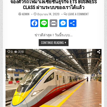
in
จองตั๋วรถไฟมาเลเซียชั้นธุรกิจ ETS BUSINESS
CLASS ผ่านระบบของเราได้แล้ว
ON
ADMIN
มิถุนายน 14, 2020
LEAVE A COMMENT
จอง
ตั๋ว
F
Li
P
M
S
รถไฟ
มาเลเซีย
ชั้น
a
n
ri
es
h
ธุรกิจ
ETS
ข่าวดีล่าสุด ! วันนี้ระบบ…
c
e
n
se
ar
BUSINESS
CLASS
CONTINUE READING
ผ่าน
e
t
n
e
ระบบ
ของ
เรา
b
g
0
3170
ได้
แล้ว
o
er
o
k