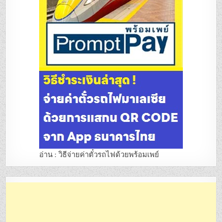
อ่าน : วิธีจ่ายค่าตั๋วรถไฟด้วยพร้อมเพย์