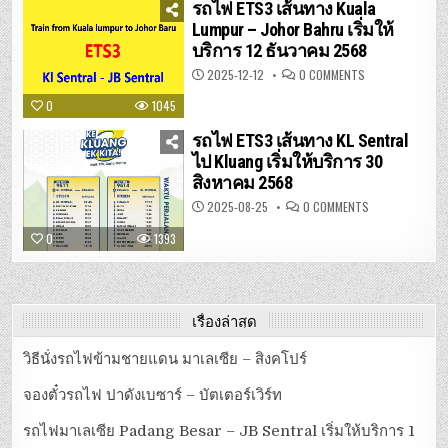
–
รถไฟ ETS3 เส้นทาง Kuala
JB
SENTRAL
Lumpur – Johor Bahru เริ่มให้
เริ่ม
บริการ 12 ธันวาคม 2568
ให้
บริการ
1
ON
2025-12-12
0 COMMENTS
มกราคม
รถไฟ
2569
ETS3
0
1045
เส้น
ทาง
KUALA
รถไฟ ETS3 เส้นทาง KL Sentral
LUMPUR
–
ไป Kluang เริ่มให้บริการ 30
JOHOR
สิงหาคม 2568
BAHRU
เริ่ม
ให้
ON
2025-08-25
0 COMMENTS
บริการ
รถไฟ
12
ETS3
0
1393
ธันวาคม
เส้น
2568
ทาง
KL
SENTRAL
ไป
KLUANG
เริ่ม
เรื่องล่าสุด
ให้
บริการ
30
วิธีนั่งรถไฟข้ามชายแดน มาเลเซีย – สิงคโปร์
สิงหาคม
2568
จองตั๋วรถไฟ ปาดังเบซาร์ – บัตเตอร์เวิร์ท
รถไฟมาเลเซีย Padang Besar – JB Sentral เริ่มให้บริการ 1