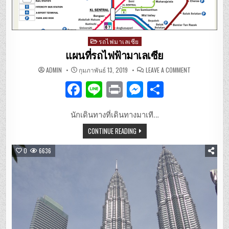
Posted
รถไฟมาเลเซีย
in
แผนที่รถไฟฟ้ามาเลเซีย
ON
ADMIN
กุมภาพันธ์ 13, 2019
LEAVE A COMMENT
แผนที่
รถไฟฟ้า
F
Li
P
M
S
มาเลเซีย
a
n
ri
es
h
นักเดินทางที่เดินทางมาเที…
c
e
n
se
ar
CONTINUE READING
e
t
n
e
b
g
0
6636
o
er
o
k