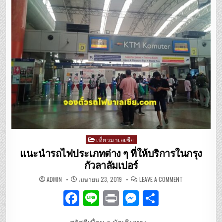
o
er
o
k
Posted
เที่ยวมาเลเซีย
in
แนะนำรถไฟประเภทต่าง ๆ ที่ให้บริการในกรุง
กัวลาลัมเปอร์
ON
ADMIN
เมษายน 23, 2019
LEAVE A COMMENT
แนะนำ
รถไฟ
F
Li
P
M
S
ประเภท
ต่าง
ๆ
a
n
ri
es
h
ที่
ให้