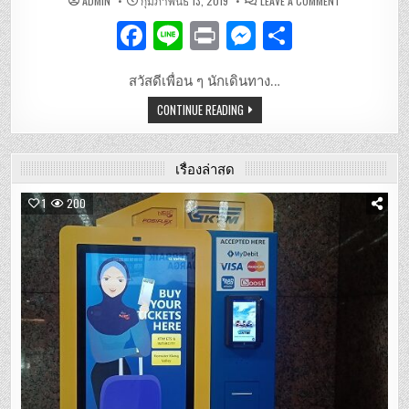
ADMIN
กุมภาพันธ์ 13, 2019
LEAVE A COMMENT
วิธี
เดิน
F
Li
P
M
S
ทาง
ไป
เที่ยว
a
n
ri
es
h
ตึก
แฝด
สวัสดีเพื่อน ๆ นักเดินทาง…
c
e
n
se
ar
ปิ
โต
CONTINUE READING
นาส
e
t
n
e
b
g
เรื่องล่าสุด
o
er
o
1
200
k