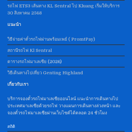
รถไฟ ETS3 เส้นทาง KL Sentral ไป Kluang เริ่มให้บริการ
30 สิงหาคม 2568
แนะนำ
วิธีจ่ายค่าตั๋วรถไฟผ่านพร้อมเพย์ ( PromtPay)
สถานีรถไฟ Kl Sentral
ตารางรถไฟมาเลเซีย
(2026)
วิธีเดินทางไปเที่ยว Genting Highland
เกี่ยวกับเรา
บริการจองตั๋วรถไฟมาเลเซียออนไลน์ แนะนำการเดินทางไป
ประเทศมาเลเซียด้วยรถไฟ วางแผนการเดินทางล่วงหน้า และ
จองตั๋วรถไฟมาเลเซียผ่านเว็บไซต์ได้ตลอด 24 ชั่วโมง
สถิติ