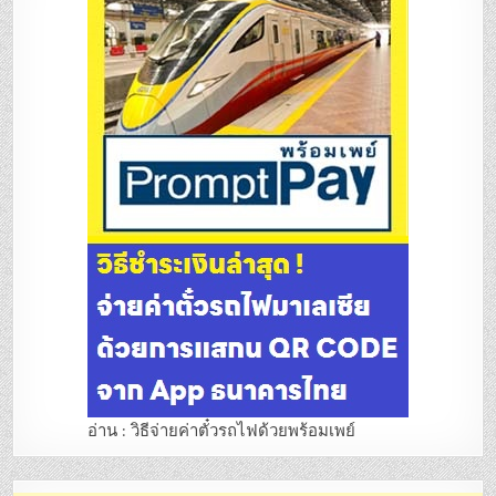
อ่าน : วิธีจ่ายค่าตั๋วรถไฟด้วยพร้อมเพย์