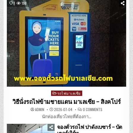
o
1
198
k
Posted
รถไฟมาเลเซีย
in
วิธีนั่งรถไฟข้ามชายแดน มาเลเซีย – สิงคโปร์
ON
ADMIN
2026-07-04
0 COMMENTS
วิธี
นั่ง
นักท่องเที่ยวไทยที่ต้องกา...
รถไฟ
ข้าม
จองตั๋วรถไฟ ปาดังเบซาร์ – บัต
ชายแดน
มาเลเซีย