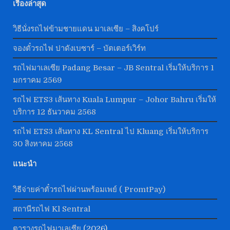
เรื่องล่าสุด
วิธีนั่งรถไฟข้ามชายแดน มาเลเซีย – สิงคโปร์
จองตั๋วรถไฟ ปาดังเบซาร์ – บัตเตอร์เวิร์ท
รถไฟมาเลเซีย Padang Besar – JB Sentral เริ่มให้บริการ 1
มกราคม 2569
รถไฟ ETS3 เส้นทาง Kuala Lumpur – Johor Bahru เริ่มให้
บริการ 12 ธันวาคม 2568
รถไฟ ETS3 เส้นทาง KL Sentral ไป Kluang เริ่มให้บริการ
30 สิงหาคม 2568
แนะนำ
วิธีจ่ายค่าตั๋วรถไฟผ่านพร้อมเพย์ ( PromtPay)
สถานีรถไฟ Kl Sentral
ตารางรถไฟมาเลเซีย
(2026)