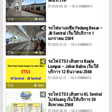
เตอร์เวิร์ท
–
สิงคโปร์
ON
2026-05-20
0 COMMENTS
จอง
ตั๋ว
รถไฟ
ปา
0
400
ดัง
เบ
ซาร์
รถไฟมาเลเซีย Padang Besar –
–
JB Sentral เริ่มให้บริการ 1
บัต
เต
มกราคม 2569
อร์เวิร์ท
ON
2025-12-22
0 COMMENTS
รถไฟ
มาเลเซีย
0
1361
PADANG
BESAR
–
รถไฟ ETS3 เส้นทาง Kuala
JB
SENTRAL
Lumpur – Johor Bahru เริ่มให้
เริ่ม
บริการ 12 ธันวาคม 2568
ให้
บริการ
1
ON
2025-12-12
0 COMMENTS
มกราคม
รถไฟ
2569
ETS3
0
1054
เส้น
ทาง
KUALA
รถไฟ ETS3 เส้นทาง KL Sentral
LUMPUR
–
ไป Kluang เริ่มให้บริการ 30
JOHOR
สิงหาคม 2568
BAHRU
เริ่ม
ให้
ON
2025-08-25
0 COMMENTS