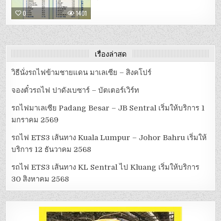
บริการ
รถไฟ
12
ETS3
0
1401
ธันวาคม
เส้น
2568
ทาง
KL
SENTRAL
ไป
KLUANG
เริ่ม
เรื่องล่าสุด
ให้
บริการ
30
วิธีนั่งรถไฟข้ามชายแดน มาเลเซีย – สิงคโปร์
สิงหาคม
2568
จองตั๋วรถไฟ ปาดังเบซาร์ – บัตเตอร์เวิร์ท
รถไฟมาเลเซีย Padang Besar – JB Sentral เริ่มให้บริการ 1
มกราคม 2569
รถไฟ ETS3 เส้นทาง Kuala Lumpur – Johor Bahru เริ่มให้
บริการ 12 ธันวาคม 2568
รถไฟ ETS3 เส้นทาง KL Sentral ไป Kluang เริ่มให้บริการ
30 สิงหาคม 2568