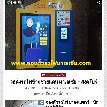
o
1
214
k
Posted
รถไฟมาเลเซีย
in
วิธีนั่งรถไฟข้ามชายแดน มาเลเซีย – สิงคโปร์
ON
ADMIN
2026-07-04
0 COMMENTS
วิธี
นั่ง
นักท่องเที่ยวไทยที่ต้องกา...
รถไฟ
ข้าม
จองตั๋วรถไฟ ปาดังเบซาร์ – บัต
ชายแดน
มาเลเซีย