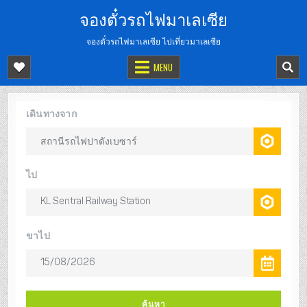
จองตั๋วรถไฟมาเลเซีย
จองตั๋วรถไฟมาเลเซีย ไปเที่ยวมาเลเซีย
MENU