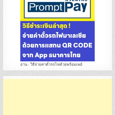
อ่าน : วิธีจ่ายค่าตั๋วรถไฟด้วยพร้อมเพย์