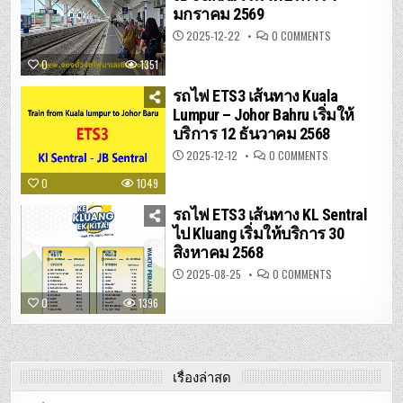
เต
มกราคม 2569
อร์เวิร์ท
ON
2025-12-22
0 COMMENTS
รถไฟ
มาเลเซีย
0
1351
PADANG
BESAR
–
รถไฟ ETS3 เส้นทาง Kuala
JB
SENTRAL
Lumpur – Johor Bahru เริ่มให้
เริ่ม
บริการ 12 ธันวาคม 2568
ให้
บริการ
1
ON
2025-12-12
0 COMMENTS
มกราคม
รถไฟ
2569
ETS3
0
1049
เส้น
ทาง
KUALA
รถไฟ ETS3 เส้นทาง KL Sentral
LUMPUR
–
ไป Kluang เริ่มให้บริการ 30
JOHOR
สิงหาคม 2568
BAHRU
เริ่ม
ให้
ON
2025-08-25
0 COMMENTS
บริการ
รถไฟ
12
ETS3
0
1396
ธันวาคม
เส้น
2568
ทาง
KL
SENTRAL
ไป
KLUANG
เริ่ม
เรื่องล่าสุด
ให้
บริการ
30