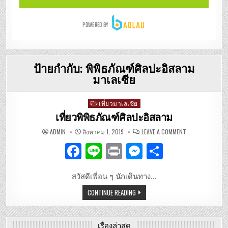
ป้ายกำกับ:
พิพิธภัณฑ์ศิลปะอิสลาม
มาเลเซีย
Posted
เที่ยวมาเลเซีย
in
เที่ยวพิพิธภัณฑ์ศิลปะอิสลาม
ON
ADMIN
สิงหาคม 1, 2019
LEAVE A COMMENT
เที่ยว
พิพิธภัณฑ์
F
Li
P
M
S
ศิลปะ
อิสลาม
a
n
ri
es
h
สวัสดีเพื่อน ๆ นักเดินทาง…
c
e
n
se
ar
CONTINUE READING
e
t
n
e
b
g
เรื่องล่าสุด