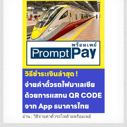
อ่าน : วิธีจ่ายค่าตั๋วรถไฟด้วยพร้อมเพย์