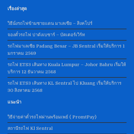
เรื่องล่าสุด
วิธีนั่งรถไฟข้ามชายแดน มาเลเซีย – สิงคโปร์
จองตั๋วรถไฟ ปาดังเบซาร์ – บัตเตอร์เวิร์ท
รถไฟมาเลเซีย Padang Besar – JB Sentral เริ่มให้บริการ 1
มกราคม 2569
รถไฟ ETS3 เส้นทาง Kuala Lumpur – Johor Bahru เริ่มให้
บริการ 12 ธันวาคม 2568
รถไฟ ETS3 เส้นทาง KL Sentral ไป Kluang เริ่มให้บริการ
30 สิงหาคม 2568
แนะนำ
วิธีจ่ายค่าตั๋วรถไฟผ่านพร้อมเพย์ ( PromtPay)
สถานีรถไฟ Kl Sentral