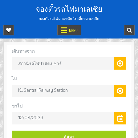
จองตั๋วรถไฟมาเลเซีย
จองตั๋วรถไฟมาเลเซีย ไปเที่ยวมาเลเซีย
MENU