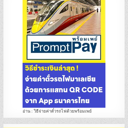
อ่าน : วิธีจ่ายค่าตั๋วรถไฟด้วยพร้อมเพย์