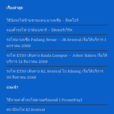
เรื่องล่าสุด
วิธีนั่งรถไฟข้ามชายแดน มาเลเซีย – สิงคโปร์
จองตั๋วรถไฟ ปาดังเบซาร์ – บัตเตอร์เวิร์ท
รถไฟมาเลเซีย Padang Besar – JB Sentral เริ่มให้บริการ 1
มกราคม 2569
รถไฟ ETS3 เส้นทาง Kuala Lumpur – Johor Bahru เริ่มให้
บริการ 12 ธันวาคม 2568
รถไฟ ETS3 เส้นทาง KL Sentral ไป Kluang เริ่มให้บริการ
30 สิงหาคม 2568
แนะนำ
วิธีจ่ายค่าตั๋วรถไฟผ่านพร้อมเพย์ ( PromtPay)
สถานีรถไฟ Kl Sentral