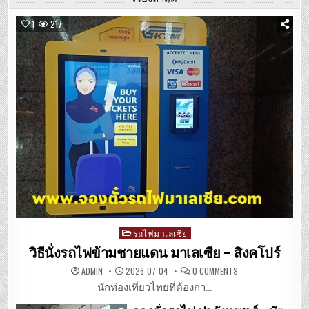
o
er
o
1
217
k
Posted
รถไฟมาเลเซีย
in
วิธีนั่งรถไฟข้ามชายแดน มาเลเซีย – สิงคโปร์
ON
ADMIN
2026-07-04
0 COMMENTS
วิธี
นั่ง
นักท่องเที่ยวไทยที่ต้องกา...
รถไฟ
ข้าม