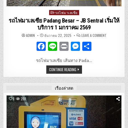
Posted
รถไฟมาเลเซีย
in
รถไฟมาเลเซีย Padang Besar – JB Sentral เริ่มให้
บริการ 1 มกราคม 2569
ON
ADMIN
ธันวาคม 22, 2025
LEAVE A COMMENT
รถไฟ
มาเลเซีย
F
Li
P
M
S
PADANG
BESAR
–
a
n
ri
es
h
JB
SENTRAL
รถไฟมาเลเซีย เส้นทาง Pada…
c
e
n
se
ar
เริ่ม
ให้
CONTINUE READING
บริการ
e
t
n
e
1
มกราคม
2569
b
g
เรื่องล่าสุด
o
er
o
1
201
k