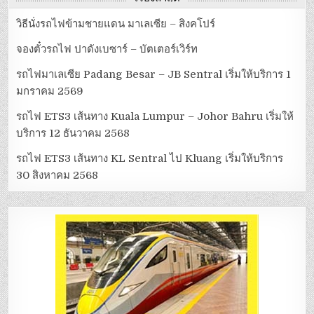
ให้
บริการ
30
วิธีนั่งรถไฟข้ามชายแดน มาเลเซีย – สิงคโปร์
สิงหาคม
2568
จองตั๋วรถไฟ ปาดังเบซาร์ – บัตเตอร์เวิร์ท
รถไฟมาเลเซีย Padang Besar – JB Sentral เริ่มให้บริการ 1
มกราคม 2569
รถไฟ ETS3 เส้นทาง Kuala Lumpur – Johor Bahru เริ่มให้
บริการ 12 ธันวาคม 2568
รถไฟ ETS3 เส้นทาง KL Sentral ไป Kluang เริ่มให้บริการ
30 สิงหาคม 2568