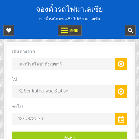
จองตั๋วรถไฟมาเลเซีย
จองตั๋วรถไฟมาเลเซีย ไปเที่ยวมาเลเซีย
MENU