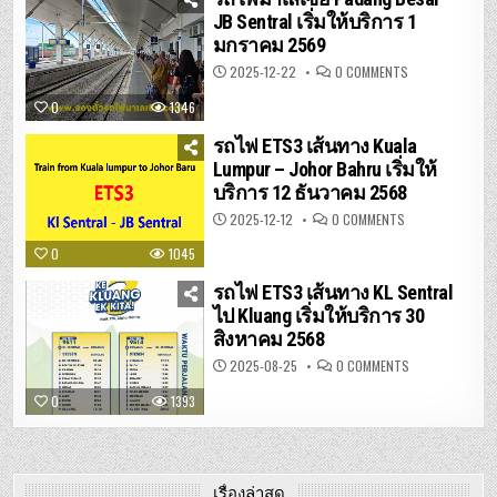
–
JB Sentral เริ่มให้บริการ 1
บัต
เต
มกราคม 2569
อร์เวิร์ท
ON
2025-12-22
0 COMMENTS
รถไฟ
มาเลเซีย
0
1346
PADANG
BESAR
–
รถไฟ ETS3 เส้นทาง Kuala
JB
SENTRAL
Lumpur – Johor Bahru เริ่มให้
เริ่ม
บริการ 12 ธันวาคม 2568
ให้
บริการ
1
ON
2025-12-12
0 COMMENTS
มกราคม
รถไฟ
2569
ETS3
0
1045
เส้น
ทาง
KUALA
รถไฟ ETS3 เส้นทาง KL Sentral
LUMPUR
–
ไป Kluang เริ่มให้บริการ 30
JOHOR
สิงหาคม 2568
BAHRU
เริ่ม
ให้
ON
2025-08-25
0 COMMENTS
บริการ
รถไฟ
12
ETS3
0
1393
ธันวาคม
เส้น
2568
ทาง
KL
SENTRAL
ไป
KLUANG
เริ่ม
เรื่องล่าสุด