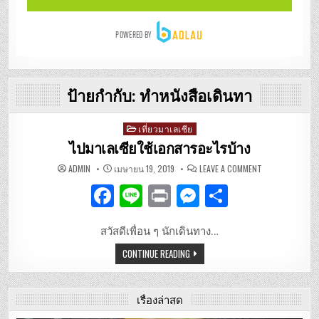
ป้ายกำกับ:
ทำหนังสือเดินทา
Posted
เที่ยวมาเลเซีย
in
ไปมาเลเซียใช้เอกสารอะไรบ้าง
ON
ADMIN
เมษายน 19, 2019
LEAVE A COMMENT
ไป
มาเลเซีย
F
Li
P
M
S
ใช้
เอกสาร
อะไร
a
n
ri
es
h
บ้าง
สวัสดีเพื่อน ๆ นักเดินทาง…
c
e
n
se
ar
CONTINUE READING
e
t
n
e
b
g
เรื่องล่าสุด
o
er