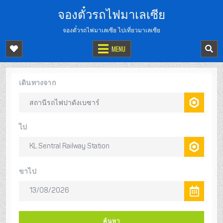
จองตั๋วรถไฟมาเลเซีย
จองตั๋วรถไฟมาเลเซีย ไปเที่ยวมาเลเซีย
MENU