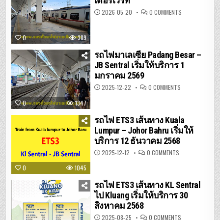
เตอร์เวิร์ท
–
สิงคโปร์
ON
2026-05-20
0 COMMENTS
จอง
ตั๋ว
รถไฟ
ปา
0
389
ดัง
เบ
ซาร์
รถไฟมาเลเซีย Padang Besar –
–
JB Sentral เริ่มให้บริการ 1
บัต
เต
มกราคม 2569
อร์เวิร์ท
ON
2025-12-22
0 COMMENTS
รถไฟ
มาเลเซีย
0
1347
PADANG
BESAR
–
รถไฟ ETS3 เส้นทาง Kuala
JB
SENTRAL
Lumpur – Johor Bahru เริ่มให้
เริ่ม
บริการ 12 ธันวาคม 2568
ให้
บริการ
1
ON
2025-12-12
0 COMMENTS
มกราคม
รถไฟ
2569
ETS3
0
1045
เส้น
ทาง
KUALA
รถไฟ ETS3 เส้นทาง KL Sentral
LUMPUR
–
ไป Kluang เริ่มให้บริการ 30
JOHOR
สิงหาคม 2568
BAHRU
เริ่ม
ให้
ON
2025-08-25
0 COMMENTS