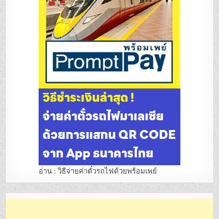
อ่าน : วิธีจ่ายค่าตั๋วรถไฟด้วยพร้อมเพย์