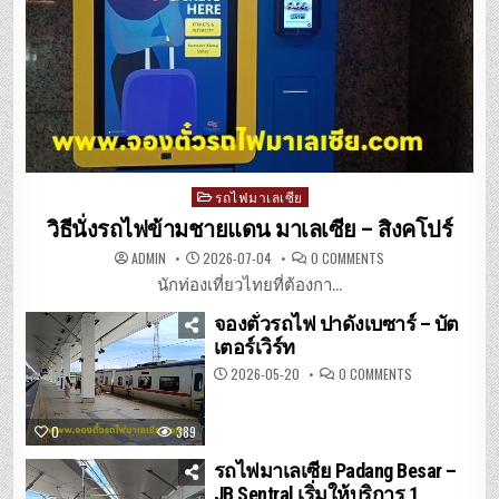
Posted
รถไฟมาเลเซีย
in
วิธีนั่งรถไฟข้ามชายแดน มาเลเซีย – สิงคโปร์
ON
ADMIN
2026-07-04
0 COMMENTS
วิธี
นั่ง
นักท่องเที่ยวไทยที่ต้องกา...
รถไฟ
ข้าม
จองตั๋วรถไฟ ปาดังเบซาร์ – บัต
ชายแดน
มาเลเซีย
เตอร์เวิร์ท
–
สิงคโปร์
ON
2026-05-20
0 COMMENTS
จอง
ตั๋ว
รถไฟ
ปา
0
389
ดัง
เบ
ซาร์
รถไฟมาเลเซีย Padang Besar –
–
JB Sentral เริ่มให้บริการ 1
บัต