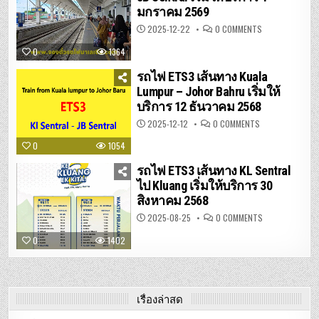
เต
มกราคม 2569
อร์เวิร์ท
ON
2025-12-22
0 COMMENTS
รถไฟ
มาเลเซีย
0
1364
PADANG
BESAR
–
รถไฟ ETS3 เส้นทาง Kuala
JB
SENTRAL
Lumpur – Johor Bahru เริ่มให้
เริ่ม
บริการ 12 ธันวาคม 2568
ให้
บริการ
1
ON
2025-12-12
0 COMMENTS
มกราคม
รถไฟ
2569
ETS3
0
1054
เส้น
ทาง
KUALA
รถไฟ ETS3 เส้นทาง KL Sentral
LUMPUR
–
ไป Kluang เริ่มให้บริการ 30
JOHOR
สิงหาคม 2568
BAHRU
เริ่ม
ให้
ON
2025-08-25
0 COMMENTS
บริการ
รถไฟ
12
ETS3
0
1402
ธันวาคม
เส้น
2568
ทาง
KL
SENTRAL
ไป
KLUANG
เริ่ม
เรื่องล่าสุด
ให้
บริการ