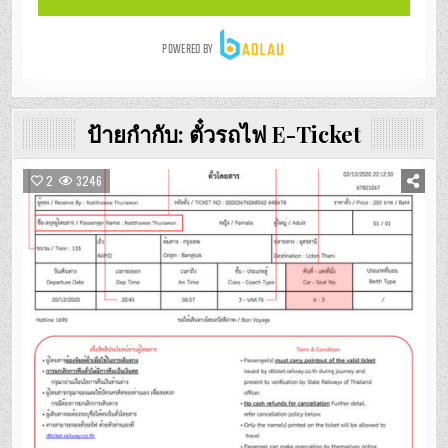
ป้ายกำกับ:
ตั๋วรถไฟ E-Ticket
2
3246