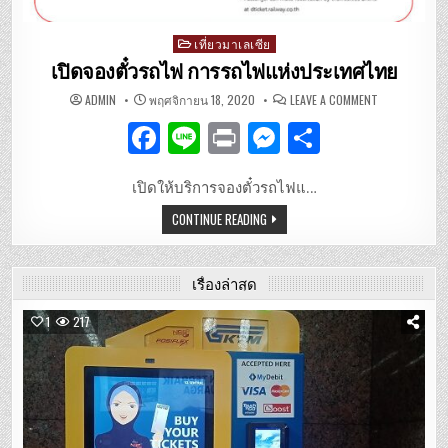
Posted
เที่ยวมาเลเซีย
in
เปิดจองตั๋วรถไฟ การรถไฟแห่งประเทศไทย
ON
ADMIN
พฤศจิกายน 18, 2020
LEAVE A COMMENT
เปิด
จอง
F
Li
P
M
S
ตั๋ว
รถไฟ
การ
a
n
ri
es
h
รถไฟ
แห่ง
เปิดให้บริการจองตั๋วรถไฟแ…
c
e
n
se
ar
ประเทศไทย
CONTINUE READING
e
t
n
e
b
g
เรื่องล่าสุด
o
er
o
1
217
k