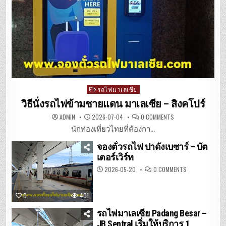
Posted
รถไฟมาเลเซีย
in
วิธีนั่งรถไฟข้ามชายแดน มาเลเซีย – สิงคโปร์
ON
ADMIN
2026-07-04
0 COMMENTS
วิธี
นั่ง
นักท่องเที่ยวไทยที่ต้องกา...
รถไฟ
ข้าม
จองตั๋วรถไฟ ปาดังเบซาร์ – บัต
ชายแดน
มาเลเซีย
เตอร์เวิร์ท
–
สิงคโปร์
ON
2026-05-20
0 COMMENTS
จอง
ตั๋ว
รถไฟ
ปา
0
401
ดัง
เบ
ซาร์
รถไฟมาเลเซีย Padang Besar –
–
JB Sentral เริ่มให้บริการ 1
บัต