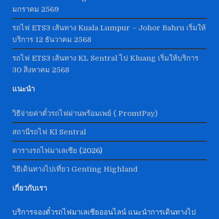
มกราคม 2569
รถไฟ ETS3 เส้นทาง Kuala Lumpur – Johor Bahru เริ่มให้
บริการ 12 ธันวาคม 2568
รถไฟ ETS3 เส้นทาง KL Sentral ไป Kluang เริ่มให้บริการ
30 สิงหาคม 2568
แนะนำ
วิธีจ่ายค่าตั๋วรถไฟผ่านพร้อมเพย์ ( PromtPay)
สถานีรถไฟ Kl Sentral
ตารางรถไฟมาเลเซีย
(2026)
วิธีเดินทางไปเที่ยว Genting Highland
เกี่ยวกับเรา
บริการจองตั๋วรถไฟมาเลเซียออนไลน์ แนะนำการเดินทางไป