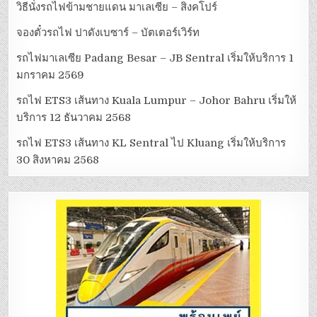
30
วิธีนั่งรถไฟข้ามชายแดน มาเลเซีย – สิงคโปร์
สิงหาคม
2568
จองตั๋วรถไฟ ปาดังเบซาร์ – บัตเตอร์เวิร์ท
รถไฟมาเลเซีย Padang Besar – JB Sentral เริ่มให้บริการ 1
มกราคม 2569
รถไฟ ETS3 เส้นทาง Kuala Lumpur – Johor Bahru เริ่มให้
บริการ 12 ธันวาคม 2568
รถไฟ ETS3 เส้นทาง KL Sentral ไป Kluang เริ่มให้บริการ
30 สิงหาคม 2568