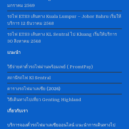
มกราคม 2569
รถไฟ ETS3 เส้นทาง Kuala Lumpur – Johor Bahru เริ่มให้
บริการ 12 ธันวาคม 2568
รถไฟ ETS3 เส้นทาง KL Sentral ไป Kluang เริ่มให้บริการ
30 สิงหาคม 2568
แนะนำ
วิธีจ่ายค่าตั๋วรถไฟผ่านพร้อมเพย์ ( PromtPay)
สถานีรถไฟ Kl Sentral
ตารางรถไฟมาเลเซีย
(2026)
วิธีเดินทางไปเที่ยว Genting Highland
เกี่ยวกับเรา
บริการจองตั๋วรถไฟมาเลเซียออนไลน์ แนะนำการเดินทางไป