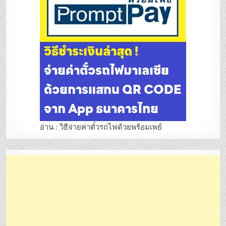
อ่าน : วิธีจ่ายค่าตั๋วรถไฟด้วยพร้อมเพย์