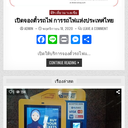
Posted
เที่ยวมาเลเซีย
in
เปิดจองตั๋วรถไฟ การรถไฟแห่งประเทศไทย
ON
ADMIN
พฤศจิกายน 18, 2020
LEAVE A COMMENT
เปิด
จอง
F
Li
P
M
S
ตั๋ว
รถไฟ
การ
a
n
ri
es
h
รถไฟ
แห่ง
เปิดให้บริการจองตั๋วรถไฟแ…
c
e
n
se
ar
ประเทศไทย
CONTINUE READING
e
t
n
e
b
g
เรื่องล่าสุด
o
er
o
1
194
k