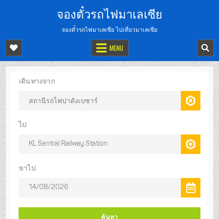
จองตั๋วรถไฟมาเลเซีย
จองตั๋วรถไฟมาเลเซีย ไปเที่ยวมาเลเซีย
MENU