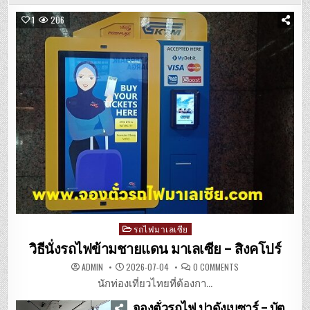
o
er
o
1
206
k
Posted
รถไฟมาเลเซีย
in
วิธีนั่งรถไฟข้ามชายแดน มาเลเซีย – สิงคโปร์
ON
ADMIN
2026-07-04
0 COMMENTS
วิธี
นั่ง
นักท่องเที่ยวไทยที่ต้องกา...
รถไฟ
ข้าม
จองตั๋วรถไฟ ปาดังเบซาร์ – บัต
ชายแดน