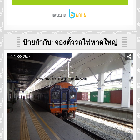
ป้ายกำกับ:
จองตั๋วรถไฟหาดใหญ่
1
2575