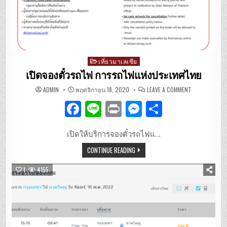
Posted
เที่ยวมาเลเซีย
in
เปิดจองตั๋วรถไฟ การรถไฟแห่งประเทศไทย
ON
ADMIN
พฤศจิกายน 18, 2020
LEAVE A COMMENT
เปิด
จอง
F
Li
P
M
S
ตั๋ว
รถไฟ
การ
a
n
ri
es
h
รถไฟ
แห่ง
เปิดให้บริการจองตั๋วรถไฟแ…
c
e
n
se
ar
ประเทศไทย
CONTINUE READING
e
t
n
e
b
g
1
4155
o
er
o
k