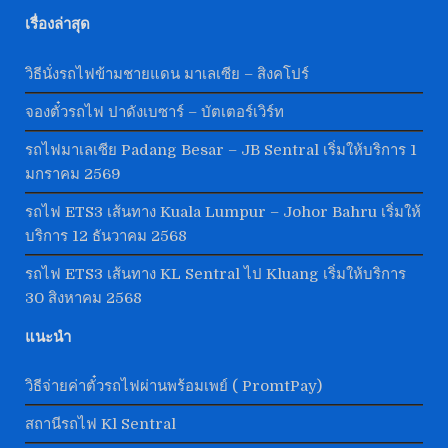
เรื่องล่าสุด
วิธีนั่งรถไฟข้ามชายแดน มาเลเซีย – สิงคโปร์
จองตั๋วรถไฟ ปาดังเบซาร์ – บัตเตอร์เวิร์ท
รถไฟมาเลเซีย Padang Besar – JB Sentral เริ่มให้บริการ 1
มกราคม 2569
รถไฟ ETS3 เส้นทาง Kuala Lumpur – Johor Bahru เริ่มให้
บริการ 12 ธันวาคม 2568
รถไฟ ETS3 เส้นทาง KL Sentral ไป Kluang เริ่มให้บริการ
30 สิงหาคม 2568
แนะนำ
วิธีจ่ายค่าตั๋วรถไฟผ่านพร้อมเพย์ ( PromtPay)
สถานีรถไฟ Kl Sentral