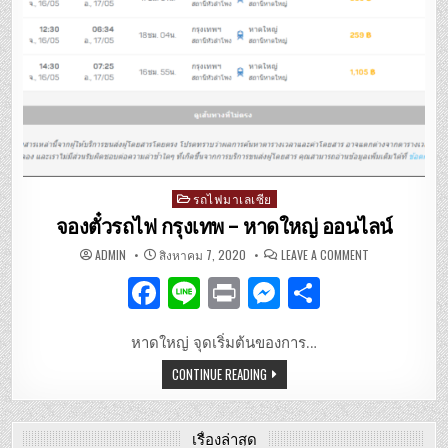
Posted
รถไฟมาเลเซีย
in
จองตั๋วรถไฟ กรุงเทพ – หาดใหญ่ ออนไลน์
ON
ADMIN
สิงหาคม 7, 2020
LEAVE A COMMENT
จอง
ตั๋ว
F
Li
P
M
S
รถไฟ
กรุงเทพ
–
a
n
ri
es
h
หาดใหญ่
ออนไลน์
หาดใหญ่ จุดเริ่มต้นของการ…
c
e
n
se
ar
CONTINUE READING
e
t
n
e
b
g
เรื่องล่าสุด