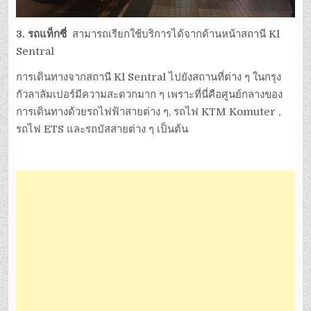
3. รถแท็กซี่
สามารถเรียกใช้บริการได้จากด้านหน้าสถานี Kl
Sentral
การเดินทางจากสถานี Kl Sentral ไปยังสถานที่ต่าง ๆ ในกรุง
กัวลาลัมเปอร์มีความสะดวกมาก ๆ เพราะที่นี่คือศูนย์กลางของ
การเดินทางด้วยรถไฟฟ้าสายต่าง ๆ, รถไฟ KTM Komuter ,
รถไฟ ETS และรถบัสสายต่าง ๆ เป็นต้น